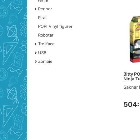
Ninja
Pennor
Pirat
POP! Vinyl figurer
Robotar
Trollface
USB
Zombie
Bitty P
Ninja T
Saknar 
504: