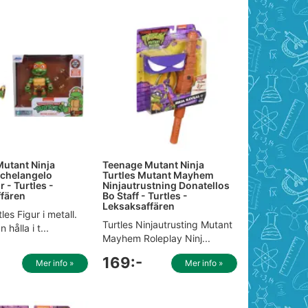
utant Ninja
Teenage Mutant Ninja
ichelangelo
Turtles Mutant Mayhem
r - Turtles -
Ninjautrustning Donatellos
fären
Bo Staff - Turtles -
Leksaksaffären
es Figur i metall.
Turtles Ninjautrusting Mutant
 hålla i t...
Mayhem Roleplay Ninj...
169:-
Mer info »
Mer info »