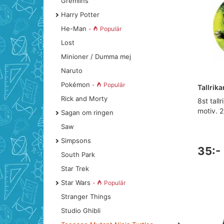
Gremlins
Harry Potter
He-Man
-
Populär
Lost
Minioner / Dumma mej
Naruto
Pokémon
-
Populär
Tallrika
Rick and Morty
8st tall
motiv. 2
Sagan om ringen
Saw
Simpsons
35:-
South Park
Star Trek
Star Wars
-
Populär
Stranger Things
Studio Ghibli