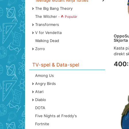
Teenage Mutant Ninja Turtles
The Big Bang Theory
The Witcher
-
Populär
Transformers
V for Vendetta
OppoSu
Skjorta
Walking Dead
Kasta p
Zorro
direkt s
400:
TV-spel & Data-spel
Among Us
Angry Birds
Atari
Diablo
DOTA
Five Nights at Freddy's
Fortnite