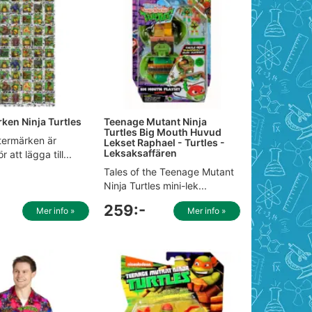
rken Ninja Turtles
Teenage Mutant Ninja
Turtles Big Mouth Huvud
termärken är
Lekset Raphael - Turtles -
Leksaksaffären
r att lägga till...
Tales of the Teenage Mutant
Ninja Turtles mini-lek...
259:-
Mer info »
Mer info »