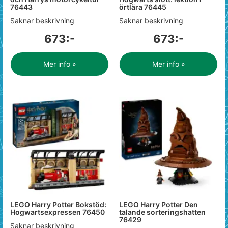
76443
örtlära 76445
Saknar beskrivning
Saknar beskrivning
673:-
673:-
Mer info »
Mer info »
LEGO Harry Potter Bokstöd:
LEGO Harry Potter Den
Hogwartsexpressen 76450
talande sorteringshatten
76429
Saknar beskrivning