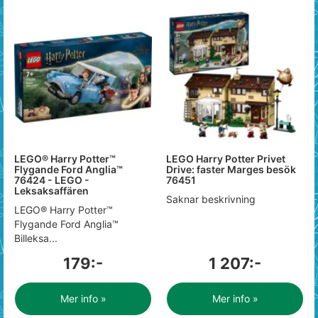
LEGO® Harry Potter™
LEGO Harry Potter Privet
Flygande Ford Anglia™
Drive: faster Marges besök
76424 - LEGO -
76451
Leksaksaffären
Saknar beskrivning
LEGO® Harry Potter™
Flygande Ford Anglia™
Billeksa...
179:-
1 207:-
Mer info »
Mer info »