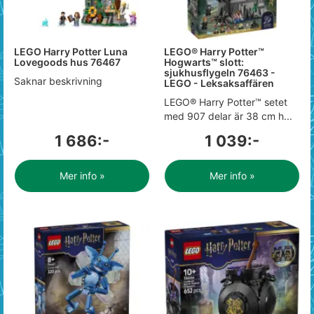
LEGO Harry Potter Luna
LEGO® Harry Potter™
Lovegoods hus 76467
Hogwarts™ slott:
sjukhusflygeln 76463 -
Saknar beskrivning
LEGO - Leksaksaffären
LEGO® Harry Potter™ setet
med 907 delar är 38 cm h...
1 686:-
1 039:-
Mer info »
Mer info »