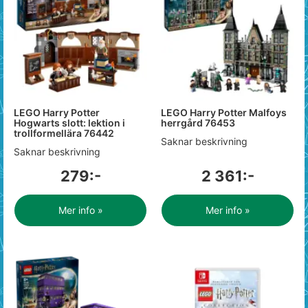
LEGO Harry Potter
LEGO Harry Potter Malfoys
Hogwarts slott: lektion i
herrgård 76453
trollformellära 76442
Saknar beskrivning
Saknar beskrivning
279:-
2 361:-
Mer info »
Mer info »