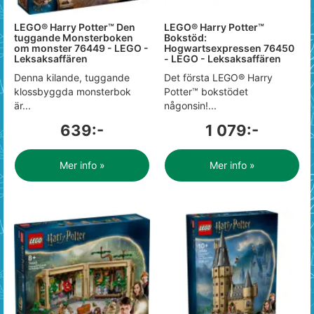
LEGO® Harry Potter™ Den
LEGO® Harry Potter™
tuggande Monsterboken
Bokstöd:
om monster 76449 - LEGO -
Hogwartsexpressen 76450
Leksaksaffären
- LEGO - Leksaksaffären
Denna kilande, tuggande
Det första LEGO® Harry
klossbyggda monsterbok
Potter™ bokstödet
är...
någonsin!...
639:-
1 079:-
Mer info »
Mer info »