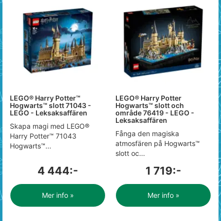
LEGO® Harry Potter™
LEGO® Harry Potter
Hogwarts™ slott 71043 -
Hogwarts™ slott och
LEGO - Leksaksaffären
område 76419 - LEGO -
Leksaksaffären
Skapa magi med LEGO®
Fånga den magiska
Harry Potter™ 71043
atmosfären på Hogwarts™
Hogwarts™...
slott oc...
4 444:-
1 719:-
Mer info »
Mer info »