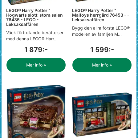
LEGO® Harry Potter™
LEGO® Harry Potter™
Hogwarts slott: stora salen
Malfoys herrgård 76453 - -
76435 - LEGO -
Leksaksaffären
Leksaksaffären
Bygg den allra första LEGO®
Väck förtrollande berättelser
modellen av familjen M...
med denna LEGO® Harr...
1 879:-
1 599:-
Mer info »
Mer info »