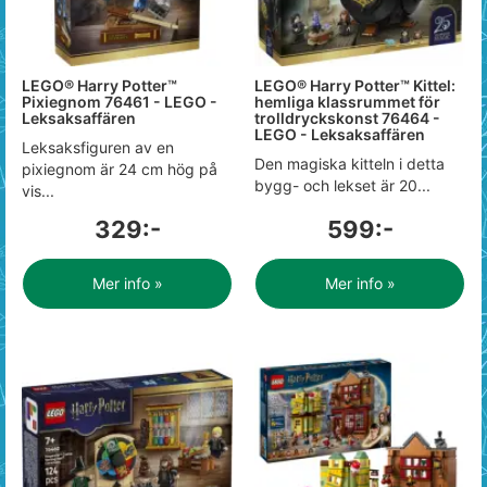
LEGO® Harry Potter™
LEGO® Harry Potter™ Kittel:
Pixiegnom 76461 - LEGO -
hemliga klassrummet för
Leksaksaffären
trolldryckskonst 76464 -
LEGO - Leksaksaffären
Leksaksfiguren av en
Den magiska kitteln i detta
pixiegnom är 24 cm hög på
bygg- och lekset är 20...
vis...
329:-
599:-
Mer info »
Mer info »