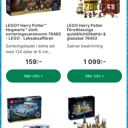
LEGO® Harry Potter™
LEGO Harry Potter
Hogwarts™ slott:
Förstklassiga
sorteringsceremonin 76460
quidditchtillbehör &
- LEGO - Leksaksaffären
glassbar 76452
Sorteringshjulet i detta set
Saknar beskrivning
med 124 delar är 6 cm...
159:-
1 099:-
Mer info »
Mer info »