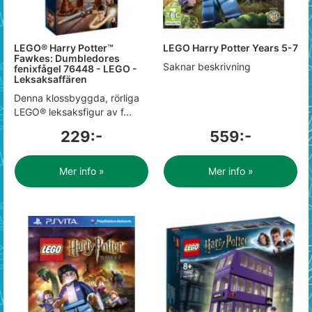
LEGO® Harry Potter™
LEGO Harry Potter Years 5-7
Fawkes: Dumbledores
Saknar beskrivning
fenixfågel 76448 - LEGO -
Leksaksaffären
Denna klossbyggda, rörliga
LEGO® leksaksfigur av f...
229:-
559:-
Mer info »
Mer info »