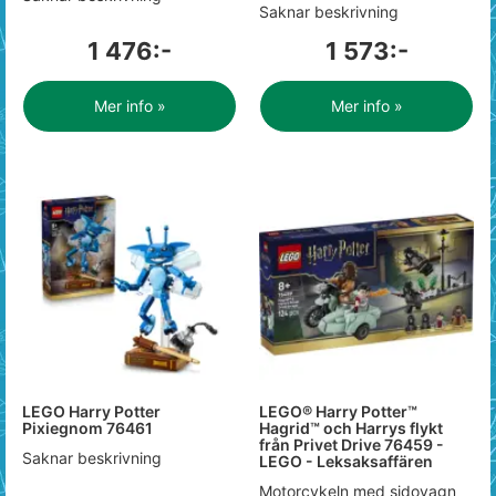
Saknar beskrivning
1 476:-
1 573:-
Mer info »
Mer info »
LEGO Harry Potter
LEGO® Harry Potter™
Pixiegnom 76461
Hagrid™ och Harrys flykt
från Privet Drive 76459 -
Saknar beskrivning
LEGO - Leksaksaffären
Motorcykeln med sidovagn