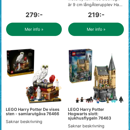
är 9 cm långÅterupplev Ha...
279:-
219:-
Mer info »
Mer info »
LEGO Harry Potter De vises
LEGO Harry Potter
sten - samlarutgåva 76466
Hogwarts slott:
sjukhusflygeln 76463
Saknar beskrivning
Saknar beskrivning