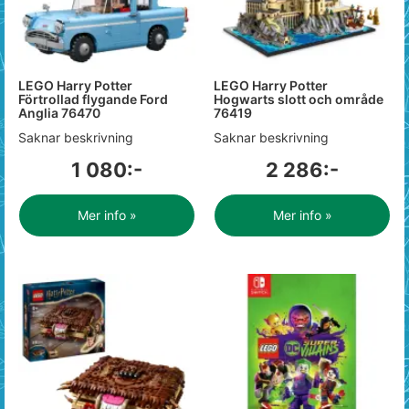
LEGO Harry Potter
LEGO Harry Potter
Förtrollad flygande Ford
Hogwarts slott och område
Anglia 76470
76419
Saknar beskrivning
Saknar beskrivning
1 080:-
2 286:-
Mer info »
Mer info »