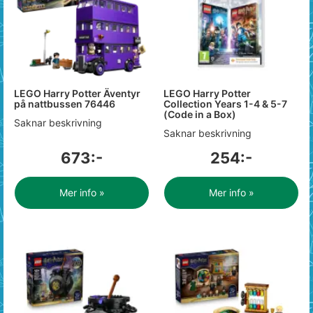
LEGO Harry Potter Äventyr
LEGO Harry Potter
på nattbussen 76446
Collection Years 1-4 & 5-7
(Code in a Box)
Saknar beskrivning
Saknar beskrivning
673:-
254:-
Mer info »
Mer info »