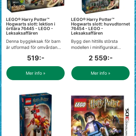
LEGO® Harry Potter™
LEGO® Harry Potter™
Hogwarts slott: lektion i
Hogwarts slott: huvudtornet
örtlära 76445 - LEGO -
76454 - LEGO -
Leksaksaffären
Leksaksaffären
Denna byggleksak för barn
Bygg den hittills största
är utformad för omvårdan...
modellen i minifigurskal...
519:-
2 559:-
Mer info »
Mer info »