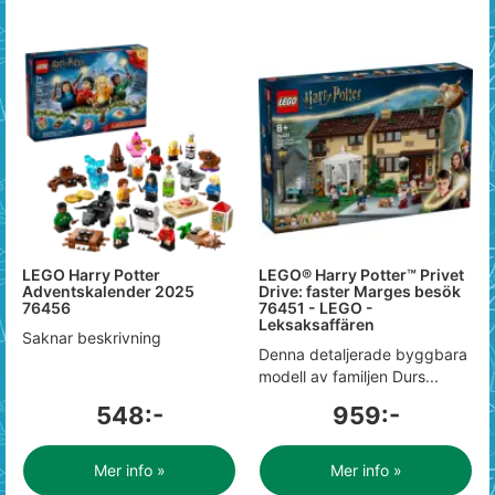
LEGO Harry Potter
LEGO® Harry Potter™ Privet
Adventskalender 2025
Drive: faster Marges besök
76456
76451 - LEGO -
Leksaksaffären
Saknar beskrivning
Denna detaljerade byggbara
modell av familjen Durs...
548:-
959:-
Mer info »
Mer info »