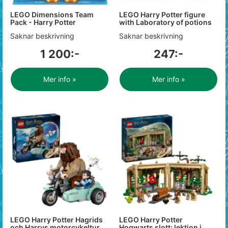
LEGO Dimensions Team
LEGO Harry Potter figure
Pack - Harry Potter
with Laboratory of potions
Saknar beskrivning
Saknar beskrivning
1 200:-
247:-
Mer info »
Mer info »
LEGO Harry Potter Hagrids
LEGO Harry Potter
och Harrys motorcykeltur
Hogwarts slott: lektion i