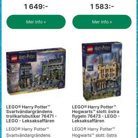
1 649:-
1 583:-
Mer info »
Mer info »
LEGO® Harry Potter™
LEGO® Harry Potter™
Svartvändargrändens
Hogwarts™ slott: östra
trollkarlsbutiker 76471 -
flygeln 76473 - LEGO -
LEGO - Leksaksaffären
Leksaksaffären
LEGO® Harry Potter™
LEGO® Harry Potter™
Svartvändargrändens
Hogwarts™ slott: östra