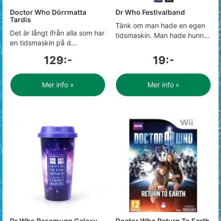
Doctor Who Dörrmatta
Dr Who Festivalband
Tardis
Tänk om man hade en egen
Det är långt ifrån alla som har
tidsmaskin. Man hade hunn...
en tidsmaskin på d...
129:-
19:-
Mer info »
Mer info »
Dr Who Resemugg Galaxy
Doctor Who Return To Earth