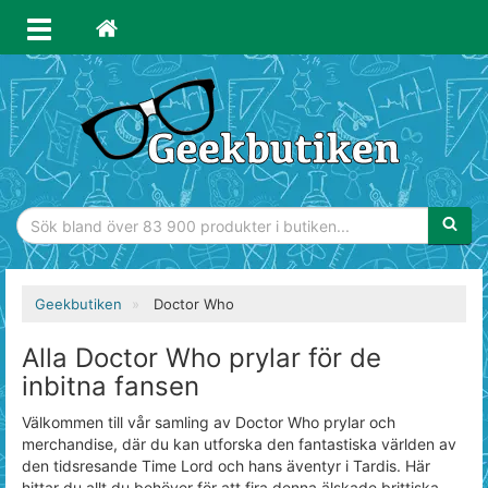
Sökfras
Geekbutiken
Doctor Who
Alla Doctor Who prylar för de
inbitna fansen
Välkommen till vår samling av Doctor Who prylar och
merchandise, där du kan utforska den fantastiska världen av
den tidsresande Time Lord och hans äventyr i Tardis. Här
hittar du allt du behöver för att fira denna älskade brittiska