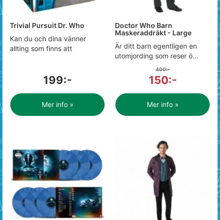
Trivial Pursuit Dr. Who
Doctor Who Barn
Maskeraddräkt - Large
Kan du och dina vänner
Är ditt barn egentligen en
allting som finns att
utomjording som reser ö...
400:-
199:-
150:-
Mer info »
Mer info »