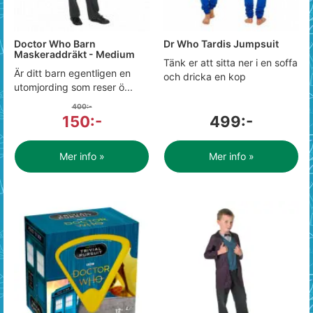
Doctor Who Barn
Dr Who Tardis Jumpsuit
Maskeraddräkt - Medium
Tänk er att sitta ner i en soffa
Är ditt barn egentligen en
och dricka en kop
utomjording som reser ö...
400:-
150:-
499:-
Mer info »
Mer info »