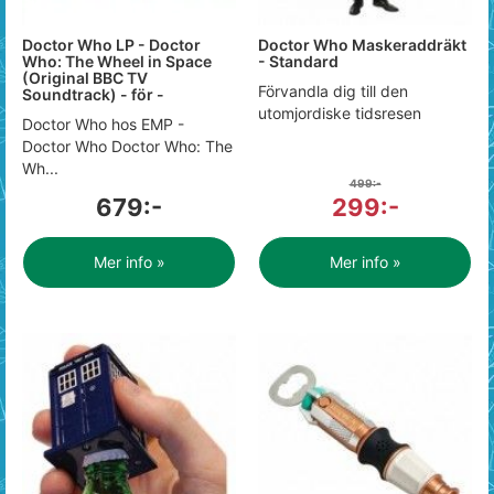
Doctor Who LP - Doctor
Doctor Who Maskeraddräkt
Who: The Wheel in Space
- Standard
(Original BBC TV
Förvandla dig till den
Soundtrack) - för -
utomjordiske tidsresen
Doctor Who hos EMP -
Doctor Who Doctor Who: The
Wh...
499:-
679:-
299:-
Mer info »
Mer info »