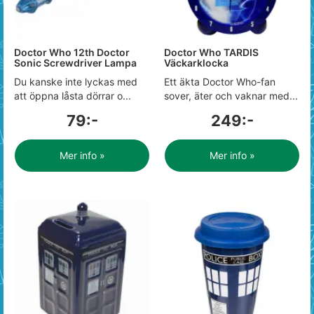
Doctor Who 12th Doctor
Doctor Who TARDIS
Sonic Screwdriver Lampa
Väckarklocka
Du kanske inte lyckas med
Ett äkta Doctor Who-fan
att öppna låsta dörrar o...
sover, äter och vaknar med...
79:-
249:-
Mer info »
Mer info »