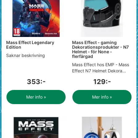
Mass Effect Legendary
Mass Effect - gaming
Edition
Dekorationsprodukter - N7
Helmet - för None -
Saknar beskrivning
flerfärgad
Mass Effect hos EMP - Mass
Effect N7 Helmet Dekora...
353:-
129:-
Mer info »
Mer info »