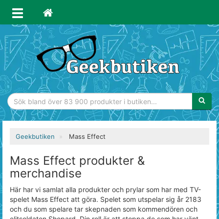
Sökfras
Geekbutiken
Mass Effect
Mass Effect produkter &
merchandise
Här har vi samlat alla produkter och prylar som har med TV-
spelet Mass Effect att göra. Spelet som utspelar sig år 2183
och du som spelare tar skepnaden som kommendören och
elitsoldaten Shepard. Din roll är att stoppa de som har vänt