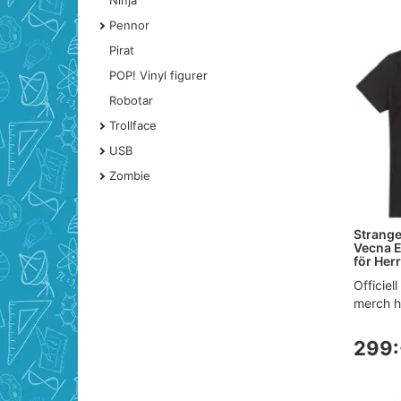
Ninja
Pennor
Pirat
POP! Vinyl figurer
Robotar
Trollface
USB
Zombie
Strange
Vecna E
för Herr
Officiel
merch h
299: