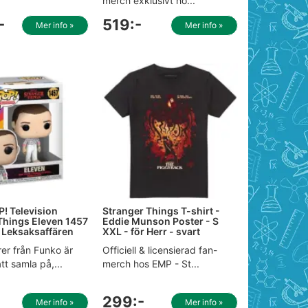
merch exklusivt ho...
-
519:-
Mer info »
Mer info »
! Television
Stranger Things T-shirt -
Things Eleven 1457
Eddie Munson Poster - S
- Leksaksaffären
XXL - för Herr - svart
er från Funko är
Officiell & licensierad fan-
tt samla på,...
merch hos EMP - St...
299:-
Mer info »
Mer info »