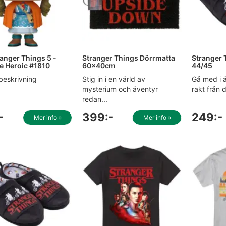
anger Things 5 -
Stranger Things Dörrmatta
Stranger 
he Heroic #1810
60x40cm
44/45
beskrivning
Stig in i en värld av
Gå med i ä
mysterium och äventyr
rakt från d
redan...
-
399:-
249:-
Mer info »
Mer info »