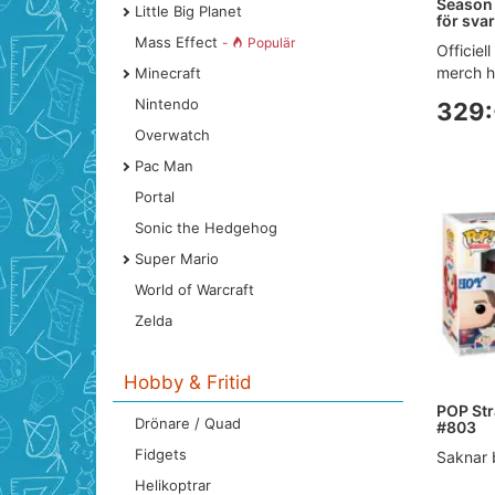
Season 5
Little Big Planet
för svar
Mass Effect
-
Populär
Officiel
merch h
Minecraft
Nintendo
329:
Overwatch
Pac Man
Portal
Sonic the Hedgehog
Super Mario
World of Warcraft
Zelda
Hobby & Fritid
POP Str
Drönare / Quad
#803
Fidgets
Saknar 
Helikoptrar