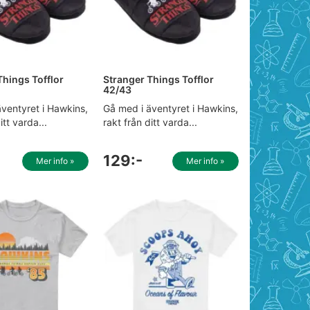
Things Tofflor
Stranger Things Tofflor
42/43
ventyret i Hawkins,
Gå med i äventyret i Hawkins,
itt varda...
rakt från ditt varda...
129:-
Mer info »
Mer info »