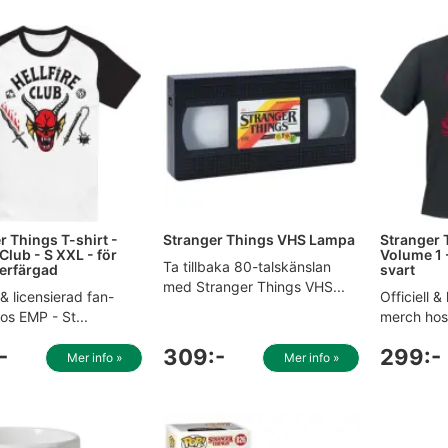
r Things T-shirt -
Stranger Things VHS Lampa
Stranger 
 Club - S XXL - för
Volume 1 -
Ta tillbaka 80-talskänslan
lerfärgad
svart
med Stranger Things VHS...
l & licensierad fan-
Officiell &
os EMP - St...
merch hos 
-
309:-
299:-
Mer info »
Mer info »