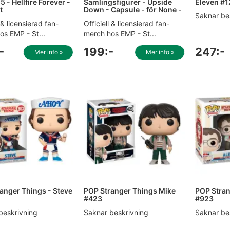
 - Hellfire Forever -
Samlingsfigurer - Upside
Eleven #
t
Down - Capsule - för None -
Saknar be
l & licensierad fan-
Officiell & licensierad fan-
os EMP - St...
merch hos EMP - St...
-
199:-
247:-
Mer info »
Mer info »
anger Things - Steve
POP Stranger Things Mike
POP Stran
#423
#923
beskrivning
Saknar beskrivning
Saknar be