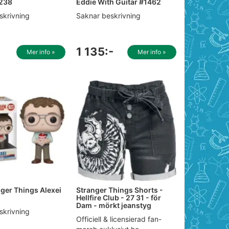
1238
Eddie With Guitar #1462
skrivning
Saknar beskrivning
1 135:-
Mer info »
Mer info »
ger Things Alexei
Stranger Things Shorts -
Hellfire Club - 27 31 - för
Dam - mörkt jeanstyg
skrivning
Officiell & licensierad fan-