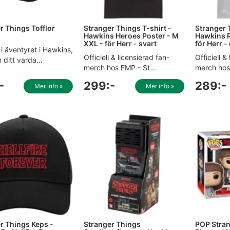
r Things Tofflor
Stranger Things T-shirt -
Stranger 
Hawkins Heroes Poster - M
Hawkins R
XXL - för Herr - svart
för Herr 
i äventyret i Hawkins,
Officiell & licensierad fan-
Officiell &
 ditt varda...
merch hos EMP - St...
merch hos 
-
299:-
289:-
Mer info »
Mer info »
r Things Keps -
Stranger Things
POP Stran