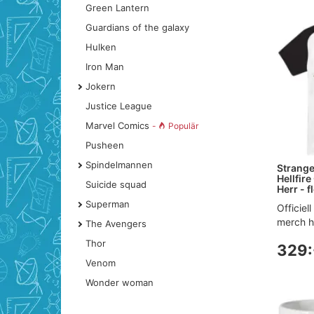
Green Lantern
Guardians of the galaxy
Hulken
Iron Man
Jokern
Justice League
Marvel Comics
-
Populär
Pusheen
Spindelmannen
Strange
Hellfire
Suicide squad
Herr - f
Superman
Officiel
merch h
The Avengers
Thor
329:
Venom
Wonder woman