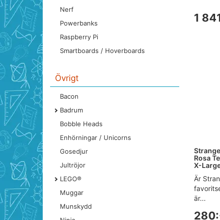
Nerf
1 841
Powerbanks
Raspberry Pi
Smartboards / Hoverboards
Övrigt
Bacon
Badrum
Bobble Heads
Enhörningar / Unicorns
Strange
Gosedjur
Rosa Te
Jultröjor
X-Larg
Är Stra
LEGO®
favorit
Muggar
är...
Munskydd
280: