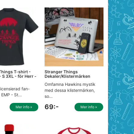
Things T-shirt -
Stranger Things
 S 3XL - för Herr -
Dekaler/Klistermärken
Omfamna Hawkins mystik
 licensierad fan-
med dessa klistermärken,
EMP - St...
so...
69:-
Mer info »
Mer info »