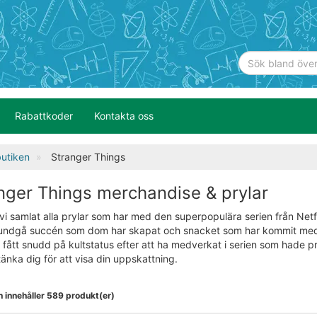
Rabattkoder
Kontakta oss
utiken
Stranger Things
nger Things merchandise & prylar
vi samlat alla prylar som har med den superpopulära serien från Netf
undgå succén som dom har skapat och snacket som har kommit med 
fått snudd på kultstatus efter att ha medverkat i serien som hade pre
änka dig för att visa din uppskattning.
n innehåller 589 produkt(er)