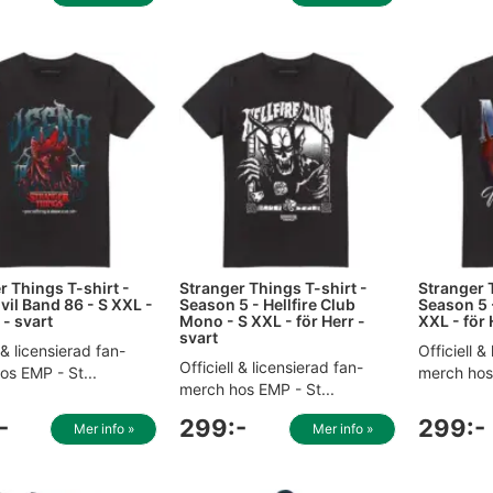
r Things T-shirt -
Stranger Things T-shirt -
Stranger 
vil Band 86 - S XXL -
Season 5 - Hellfire Club
Season 5 
 - svart
Mono - S XXL - för Herr -
XXL - för 
svart
l & licensierad fan-
Officiell &
Officiell & licensierad fan-
os EMP - St...
merch hos 
merch hos EMP - St...
-
299:-
299:-
Mer info »
Mer info »