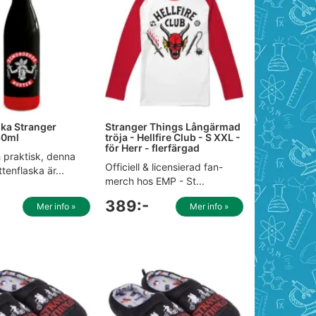
ska Stranger
Stranger Things Långärmad
60ml
tröja - Hellfire Club - S XXL -
för Herr - flerfärgad
h praktisk, denna
Officiell & licensierad fan-
tenflaska är...
merch hos EMP - St...
389:-
Mer info »
Mer info »