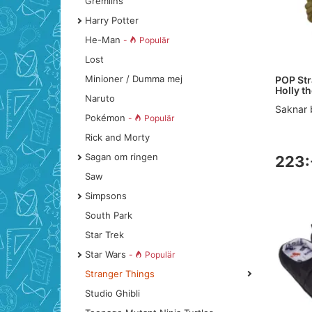
Gremlins
Harry Potter
He-Man
-
Populär
Lost
Minioner / Dumma mej
POP Str
Holly t
Naruto
Saknar 
Pokémon
-
Populär
Rick and Morty
Sagan om ringen
223:
Saw
Simpsons
South Park
Star Trek
Star Wars
-
Populär
Stranger Things
Studio Ghibli