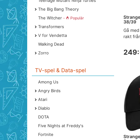
Teenage Mutant Ninja Turtles
The Big Bang Theory
Strange
The Witcher
-
Populär
38/39
Transformers
Gå med 
V for Vendetta
rakt från
Walking Dead
249:
Zorro
TV-spel & Data-spel
Among Us
Angry Birds
Atari
Diablo
DOTA
Five Nights at Freddy's
Fortnite
Strange