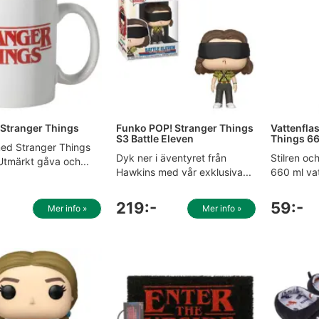
Stranger Things
Funko POP! Stranger Things
Vattenfla
S3 Battle Eleven
Things 6
d Stranger Things
Dyk ner i äventyret från
Stilren oc
Utmärkt gåva och...
Hawkins med vår exklusiva...
660 ml vat
219:-
59:-
Mer info »
Mer info »