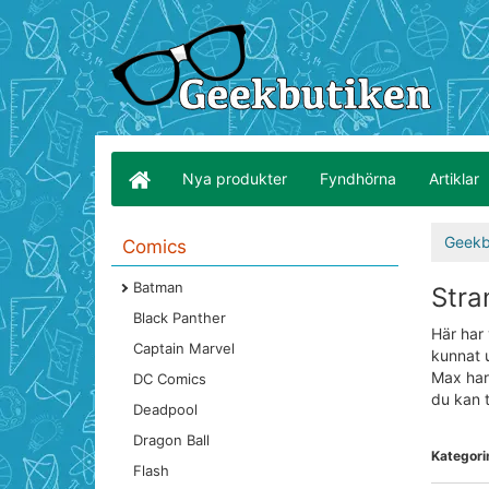
Nya produkter
Fyndhörna
Artiklar
Geekb
Comics
Batman
Stra
Black Panther
Här har 
Captain Marvel
kunnat 
Max har 
DC Comics
du kan t
Deadpool
Dragon Ball
Kategori
Flash