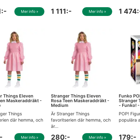
:-
1 111:-
1 474:
Mer info »
Mer info »
r Things Eleven
Stranger Things Eleven
Funko POP
en Maskeraddräkt -
Rosa Teen Maskeraddräkt -
Stranger 
e
Medium
- Funko! 
nger Things
Är Stranger Things
POP! Figur
serien där hemma, och
favoritserien där hemma, och
populära a
är...
-
280:-
179:-
Mer info »
Mer info »