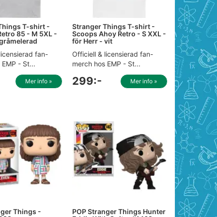
Things T-shirt -
Stranger Things T-shirt -
etro 85 - M 5XL -
Scoops Ahoy Retro - S XXL -
- gråmelerad
för Herr - vit
 licensierad fan-
Officiell & licensierad fan-
EMP - St...
merch hos EMP - St...
299:-
Mer info »
Mer info »
ger Things -
POP Stranger Things Hunter