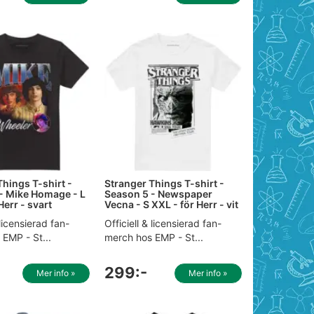
Things T-shirt -
Stranger Things T-shirt -
- Mike Homage - L
Season 5 - Newspaper
Herr - svart
Vecna - S XXL - för Herr - vit
 licensierad fan-
Officiell & licensierad fan-
EMP - St...
merch hos EMP - St...
299:-
Mer info »
Mer info »