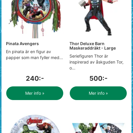
Pinata Avengers
Thor Deluxe Barn
Maskeraddräkt - Large
En pinata är en figur av
Seriefiguren Thor är
papper som man fyller med...
inspirerad av åskguden Tor,
o...
240:-
500:-
Mer info »
Mer info »