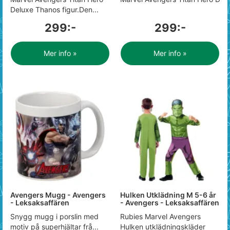
Deluxe Thanos figur.Den...
299:-
299:-
Mer info »
Mer info »
Avengers Mugg - Avengers
Hulken Utklädning M 5-6 år
- Leksaksaffären
- Avengers - Leksaksaffären
Snygg mugg i porslin med
Rubies Marvel Avengers
motiv på superhjältar frå...
Hulken utklädningskläder