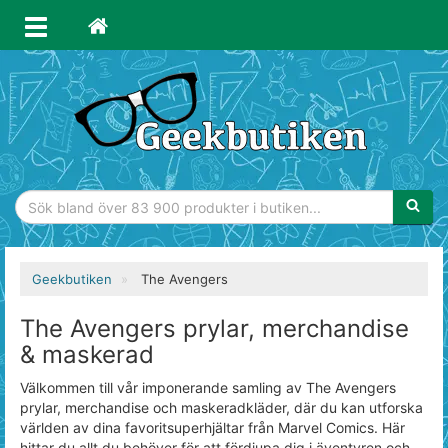
Sökfras
Geekbutiken
The Avengers
The Avengers prylar, merchandise
& maskerad
Välkommen till vår imponerande samling av The Avengers
prylar, merchandise och maskeradkläder, där du kan utforska
världen av dina favoritsuperhjältar från Marvel Comics. Här
hittar du allt du behöver för att fördjupa dig i äventyren och