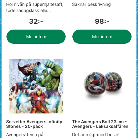
Höj nivån på superhjältesaft,
Saknar beskrivning
födelsedagsläsk elle...
32:-
98:-
Mer info »
Mer info »
Servetter Avengers Infinity
The Avengers Boll 23 cm -
Stones - 20-pack
Avengers - Leksaksaffären
Avengers-tema på
Det är roligt med bollar!