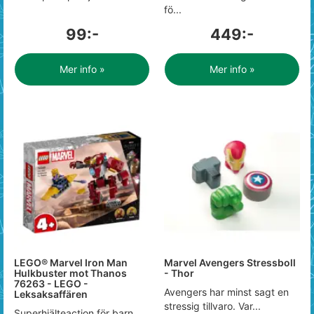
fö...
99:-
449:-
Mer info »
Mer info »
LEGO® Marvel Iron Man
Marvel Avengers Stressboll
Hulkbuster mot Thanos
- Thor
76263 - LEGO -
Avengers har minst sagt en
Leksaksaffären
stressig tillvaro. Var...
Superhjälteaction för barn