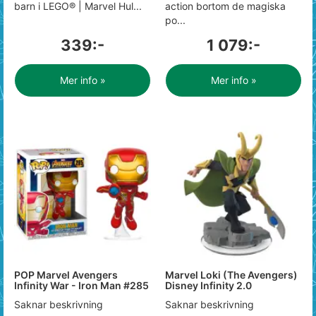
barn i LEGO® | Marvel Hul...
action bortom de magiska
po...
339:-
1 079:-
Mer info »
Mer info »
POP Marvel Avengers
Marvel Loki (The Avengers)
Infinity War - Iron Man #285
Disney Infinity 2.0
Saknar beskrivning
Saknar beskrivning