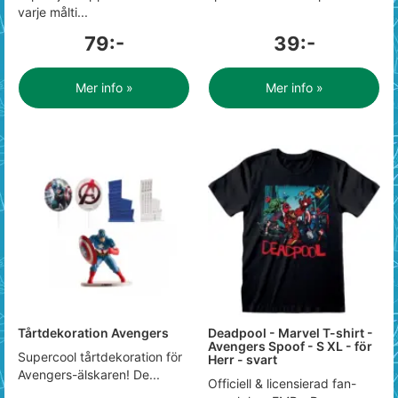
varje målti...
79:-
39:-
Mer info »
Mer info »
Tårtdekoration Avengers
Deadpool - Marvel T-shirt -
Avengers Spoof - S XL - för
Supercool tårtdekoration för
Herr - svart
Avengers-älskaren! De...
Officiell & licensierad fan-