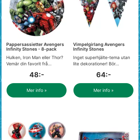
Pappersassietter Avengers
Vimpelgirlang Avengers
Infinity Stones - 8-pack
Infinity Stones
Hulken, Iron Man eller Thor?
Inget superhjälte-tema utan
Vemär din favorit frå...
lite dekorationer! Bör...
48:-
64:-
Mer info »
Mer info »