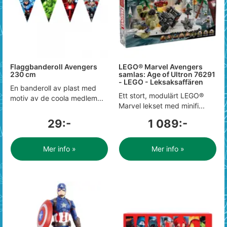
Flaggbanderoll Avengers
LEGO® Marvel Avengers
230 cm
samlas: Age of Ultron 76291
- LEGO - Leksaksaffären
En banderoll av plast med
Ett stort, modulärt LEGO®
motiv av de coola medlem...
Marvel lekset med minifi...
29:-
1 089:-
Mer info »
Mer info »