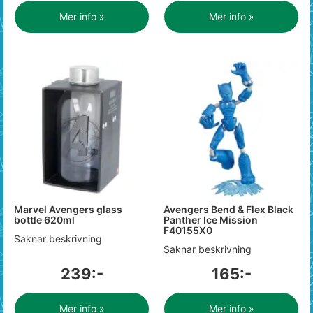
Mer info »
Mer info »
Marvel Avengers glass
Avengers Bend & Flex Black
bottle 620ml
Panther Ice Mission
F40155X0
Saknar beskrivning
Saknar beskrivning
239:-
165:-
Mer info »
Mer info »