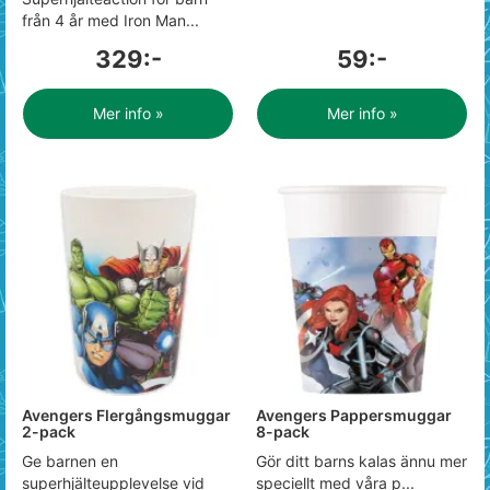
från 4 år med Iron Man...
329:-
59:-
Mer info »
Mer info »
Avengers Flergångsmuggar
Avengers Pappersmuggar
2-pack
8-pack
Ge barnen en
Gör ditt barns kalas ännu mer
superhjälteupplevelse vid
speciellt med våra p...