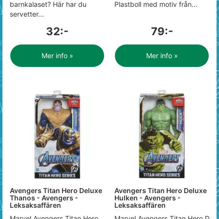
barnkalaset? Här har du
Plastboll med motiv från...
servetter...
32:-
79:-
Mer info »
Mer info »
Avengers Titan Hero Deluxe
Avengers Titan Hero Deluxe
Thanos - Avengers -
Hulken - Avengers -
Leksaksaffären
Leksaksaffären
Marvel Avengers Titan Hero
Marvel Avengers Titan Hero Delux