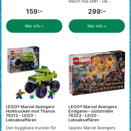
merch hos EMP - De...
159:-
299:-
Mer info »
Mer info »
LEGO® Marvel Avengers
LEGO® Marvel Avengers
Hulktrucken mot Thanos
Endgame – slutstriden
76312 - LEGO -
76323 - LEGO -
Leksaksaffären
Leksaksaffären
Den byggbara trucken för
Upplev Marvel Avengers