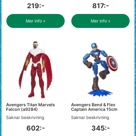
219:-
817:-
Mer info »
Mer info »
Avengers Titan Marvels
Avengers Bend & Flex
Falcon (a9284)
Captain America 15cm
Saknar beskrivning
Saknar beskrivning
602:-
345:-