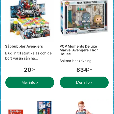
Såpbubblor Avengers
POP Moments Deluxe
Marvel Avengers Thor
Bjud in till stort kalas och ge
House
bort varsin sån hä...
Saknar beskrivning
20:-
834:-
Mer info »
Mer info »