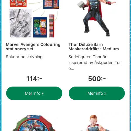
Marvel Avengers Colouring
Thor Deluxe Barn
stationery set
Maskeraddräkt - Medium
Saknar beskrivning
Seriefiguren Thor är
inspirerad av åskguden Tor,
o...
114:-
500:-
Mer info »
Mer info »