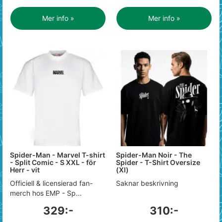
Mer info »
Mer info »
Spider-Man - Marvel T-shirt
Spider-Man Noir - The
- Split Comic - S XXL - för
Spider - T-Shirt Oversize
Herr - vit
(Xl)
Officiell & licensierad fan-
Saknar beskrivning
merch hos EMP - Sp...
329:-
310:-