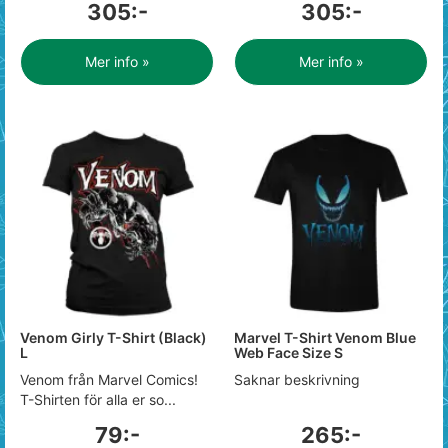
305:-
305:-
Mer info »
Mer info »
Venom Girly T-Shirt (Black)
Marvel T-Shirt Venom Blue
L
Web Face Size S
Venom från Marvel Comics!
Saknar beskrivning
T-Shirten för alla er so...
79:-
265:-