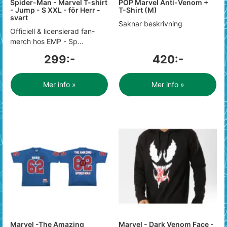
Spider-Man - Marvel T-shirt
POP Marvel Anti-Venom +
- Jump - S XXL - för Herr -
T-Shirt (M)
svart
Saknar beskrivning
Officiell & licensierad fan-
merch hos EMP - Sp...
299:-
420:-
Mer info »
Mer info »
Marvel -The Amazing
Marvel - Dark Venom Face -