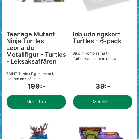
Teenage Mutant
Inbjudningskort
Ninja Turtles
Turtles - 6-pack
Leonardo
Metallfigur - Turtles
Bjud in kompisarna till
Turtleskalaset med dessa t
- Leksaksaffären
TMNT Turtles Figur i metall.
Figuren kan hålla i t...
199:-
39:-
Mer info »
Mer info »