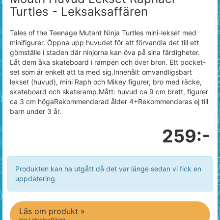
Turtles - Leksaksaffären
Tales of the Teenage Mutant Ninja Turtles mini-lekset med
minifigurer. Öppna upp huvudet för att förvandla det till ett
gömställe i staden där ninjorna kan öva på sina färdigheter.
Låt dem åka skateboard i rampen och över bron. Ett pocket-
set som är enkelt att ta med sig.Innehåll: omvandligsbart
lekset (huvud), mini Raph och Mikey figurer, bro med räcke,
skateboard och skateramp.Mått: huvud ca 9 cm brett, figurer
ca 3 cm högaRekommenderad ålder 4+Rekommenderas ej till
barn under 3 år.
259:-
Produkten kan ha utgått då det var länge sedan vi fick en
uppdatering.
Läs om produkt »
hos Leksaksaffären