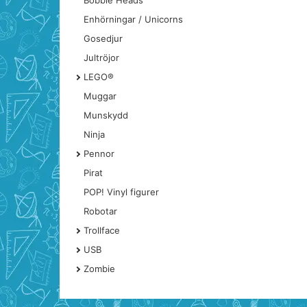
Bobble Heads
Enhörningar / Unicorns
Gosedjur
Jultröjor
LEGO®
Muggar
Munskydd
Ninja
Pennor
Pirat
POP! Vinyl figurer
Robotar
Trollface
USB
Zombie