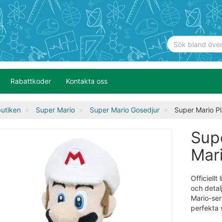
Rabattkoder
Kontakta oss
utiken
Super Mario
Super Mario Gosedjur
Super Mario Pl
Sup
Mar
Officiell
och detal
Mario-ser
perfekta 