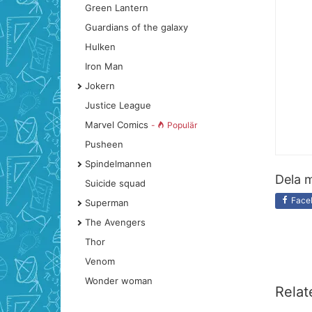
Green Lantern
Guardians of the galaxy
Hulken
Iron Man
Jokern
Justice League
Marvel Comics
-
Populär
Pusheen
Spindelmannen
Dela m
Suicide squad
Face
Superman
The Avengers
Thor
Venom
Wonder woman
Relat