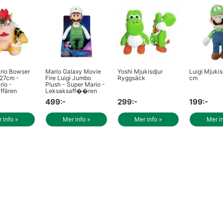
rio Bowser
Mario Galaxy Movie
Yoshi Mjukisdjur
Luigi Mjukis
 27cm -
Fire Luigi Jumbo
Ryggsäck
cm
io -
Plush - Super Mario -
ffären
Leksaksaff��ren
499:-
299:-
199:-
 info »
Mer info »
Mer info »
Mer i