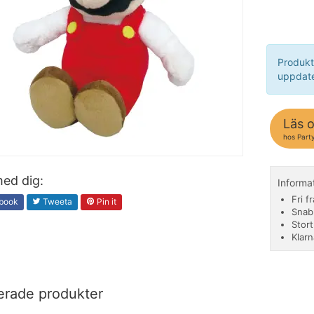
Produkt
uppdate
Läs 
hos Party
ed dig:
Informa
Fri f
book
Tweeta
Pin it
Snab
Stor
Klarn
erade produkter