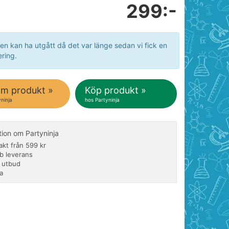
299:-
en kan ha utgått då det var länge sedan vi fick en
ring.
om produkt »
Köp produkt »
ninja
hos Partyninja
tion om Partyninja
rakt från 599 kr
b leverans
t utbud
a