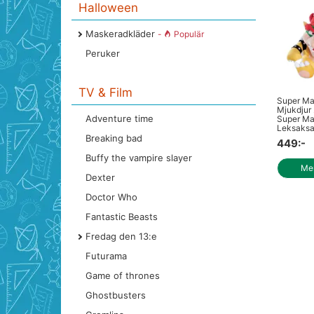
Halloween
Maskeradkläder
-
Populär
Peruker
TV & Film
Super Ma
Mjukdjur
Adventure time
Super Mar
Leksaksa
Breaking bad
449:-
Buffy the vampire slayer
Mer
Dexter
Doctor Who
Fantastic Beasts
Fredag den 13:e
Futurama
Game of thrones
Ghostbusters