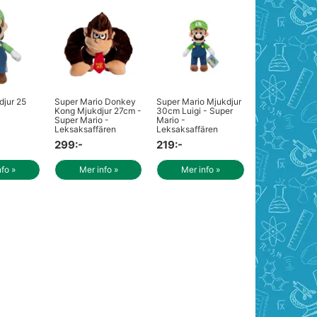
djur 25
Super Mario Donkey
Super Mario Mjukdjur
Kong Mjukdjur 27cm -
30cm Luigi - Super
Super Mario -
Mario -
Leksaksaffären
Leksaksaffären
299:-
219:-
nfo »
Mer info »
Mer info »