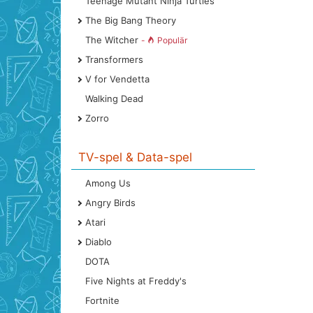
Teenage Mutant Ninja Turtles
The Big Bang Theory
The Witcher
-
Populär
Transformers
V for Vendetta
Walking Dead
Zorro
TV-spel & Data-spel
Among Us
Angry Birds
Atari
Diablo
DOTA
Five Nights at Freddy's
Fortnite