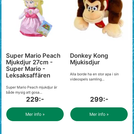
Super Mario Peach
Donkey Kong
Mjukdjur 27cm -
Mjukisdjur
Super Mario -
Leksaksaffären
Alla borde ha en stor apa i sin
videospels samling...
Super Mario Peach mjukdjur är
både mysig att gosa...
229:-
299:-
Mer info »
Mer info »