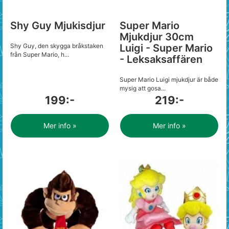
Shy Guy Mjukisdjur
Super Mario
Mjukdjur 30cm
Shy Guy, den skygga bråkstaken
Luigi - Super Mario
från Super Mario, h...
- Leksaksaffären
Super Mario Luigi mjukdjur är både
mysig att gosa...
199:-
219:-
Mer info »
Mer info »