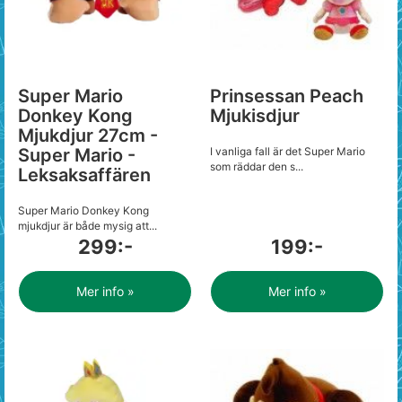
Super Mario
Prinsessan Peach
Donkey Kong
Mjukisdjur
Mjukdjur 27cm -
Super Mario -
I vanliga fall är det Super Mario
som räddar den s...
Leksaksaffären
Super Mario Donkey Kong
mjukdjur är både mysig att...
299:-
199:-
Mer info »
Mer info »