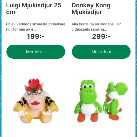
Luigi Mjukisdjur 25
Donkey Kong
cm
Mjukisdjur
En av världens skönaste rörmokare
Alla borde ha en stor apa i sin
nu i formen av e...
videospels samling...
199:-
299:-
Mer info »
Mer info »