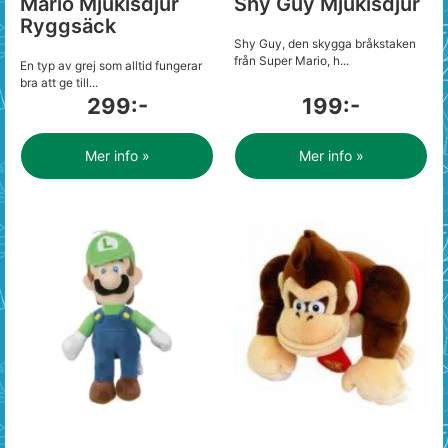
Mario Mjukisdjur
Shy Guy Mjukisdjur
Ryggsäck
Shy Guy, den skygga bråkstaken
från Super Mario, h...
En typ av grej som alltid fungerar
bra att ge till...
299:-
199:-
Mer info »
Mer info »