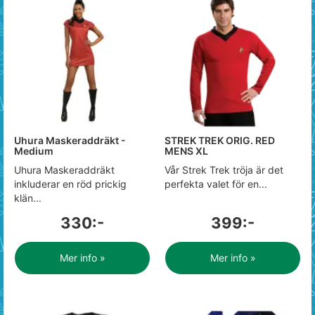
Uhura Maskeraddräkt -
STREK TREK ORIG. RED
Medium
MENS XL
Uhura Maskeraddräkt
Vår Strek Trek tröja är det
inkluderar en röd prickig
perfekta valet för en...
klän...
330:-
399:-
Mer info »
Mer info »