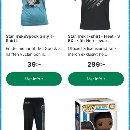
Star Trek&Spock Girly T-
Star Trek T-shirt - Fleet - S
Shirt L
5XL - för Herr - svart
En del menar att Mr. Spock är
Officiell & licensierad fan-
hälften vuclan och h...
merch exklusivt ho...
39:-
299:-
Mer info »
Mer info »