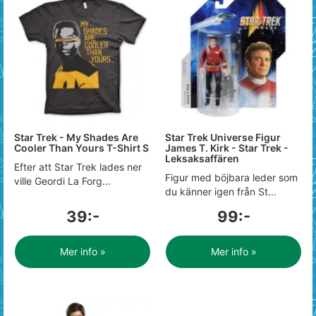
Star Trek - My Shades Are
Star Trek Universe Figur
Cooler Than Yours T-Shirt S
James T. Kirk - Star Trek -
Leksaksaffären
Efter att Star Trek lades ner
Figur med böjbara leder som
ville Geordi La Forg...
du känner igen från St...
39:-
99:-
Mer info »
Mer info »