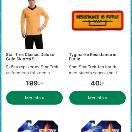
Star Trek Classic Deluxe
Tygmärke Resistance is
Guld Skjorta S
Futile
Sköna replikor av Star Trek
Som Star Trek-fan har du
uniformerna från den n...
med största sannolikhet f...
199:-
40:-
Mer info »
Mer info »