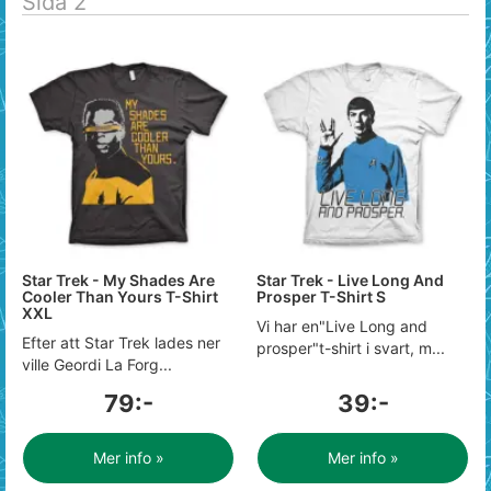
Sida 2
Star Trek - My Shades Are
Star Trek - Live Long And
Cooler Than Yours T-Shirt
Prosper T-Shirt S
XXL
Vi har en"Live Long and
Efter att Star Trek lades ner
prosper"t-shirt i svart, m...
ville Geordi La Forg...
79:-
39:-
Mer info »
Mer info »