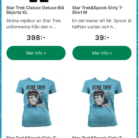
Star Trek Classic Deluxe Blå
Star Trek&Spock Girly T-
Skjorta XL
Shirt M
Sköna replikor av Star Trek
En del menar att Mr. Spock är
uniformerna från den n...
hälften vuclan och h...
398:-
39:-
Mer info »
Mer info »
Star Trek&Spock Girly T-
Star Trek&Spock Girly T-