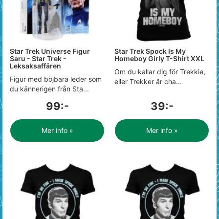
Star Trek Universe Figur
Star Trek Spock Is My
Saru - Star Trek -
Homeboy Girly T-Shirt XXL
Leksaksaffären
Om du kallar dig för Trekkie,
Figur med böjbara leder som
eller Trekker är cha...
du kännerigen från Sta...
99:-
39:-
Mer info »
Mer info »