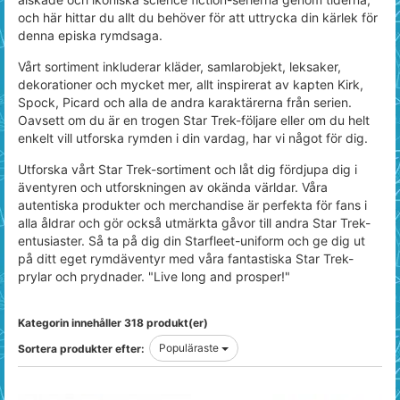
och här hittar du allt du behöver för att uttrycka din kärlek för
denna episka rymdsaga.
Vårt sortiment inkluderar kläder, samlarobjekt, leksaker,
dekorationer och mycket mer, allt inspirerat av kapten Kirk,
Spock, Picard och alla de andra karaktärerna från serien.
Oavsett om du är en trogen Star Trek-följare eller om du helt
enkelt vill utforska rymden i din vardag, har vi något för dig.
Utforska vårt Star Trek-sortiment och låt dig fördjupa dig i
äventyren och utforskningen av okända världar. Våra
autentiska produkter och merchandise är perfekta för fans i
alla åldrar och gör också utmärkta gåvor till andra Star Trek-
entusiaster. Så ta på dig din Starfleet-uniform och ge dig ut
på ditt eget rymdäventyr med våra fantastiska Star Trek-
prylar och prydnader. "Live long and prosper!"
Kategorin innehåller 318 produkt(er)
Populäraste
Sortera produkter efter: