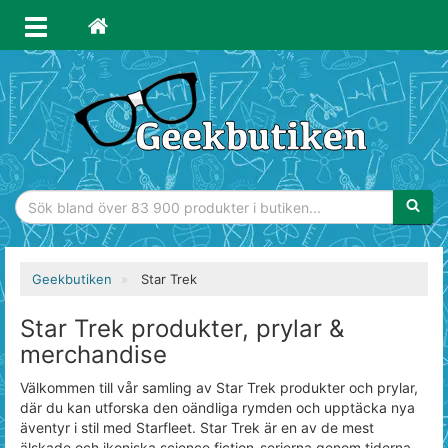
Sökfras
Geekbutiken
Star Trek
Star Trek produkter, prylar &
merchandise
Välkommen till vår samling av Star Trek produkter och prylar,
där du kan utforska den oändliga rymden och upptäcka nya
äventyr i stil med Starfleet. Star Trek är en av de mest
älskade och ikoniska science fiction-serierna genom tiderna,