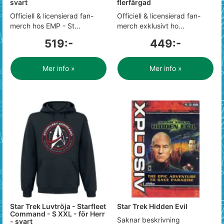
svart
flerfärgad
Officiell & licensierad fan-
Officiell & licensierad fan-
merch hos EMP - St...
merch exklusivt ho...
519:-
449:-
Mer info »
Mer info »
Star Trek Luvtröja - Starfleet
Star Trek Hidden Evil
Command - S XXL - för Herr
Saknar beskrivning
- svart