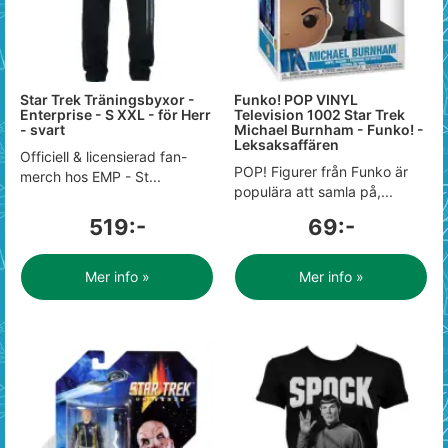
Star Trek Träningsbyxor -
Funko! POP VINYL
Enterprise - S XXL - för Herr
Television 1002 Star Trek
- svart
Michael Burnham - Funko! -
Leksaksaffären
Officiell & licensierad fan-
POP! Figurer från Funko är
merch hos EMP - St...
populära att samla på,...
519:-
69:-
Mer info »
Mer info »