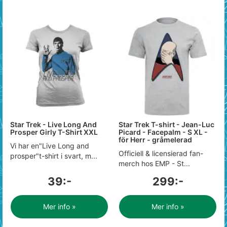
Star Trek - Live Long And
Star Trek T-shirt - Jean-Luc
Prosper Girly T-Shirt XXL
Picard - Facepalm - S XL -
för Herr - gråmelerad
Vi har en"Live Long and
Officiell & licensierad fan-
prosper"t-shirt i svart, m...
merch hos EMP - St...
39:-
299:-
Mer info »
Mer info »