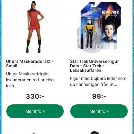
Uhura Maskeraddräkt -
Star Trek Universe Figur
Small
Data - Star Trek -
Leksaksaffären
Uhura Maskeraddräkt
Figur med böjbara leder som
inkluderar en röd prickig
du känner igen från St...
klän...
330:-
99:-
Mer info »
Mer info »