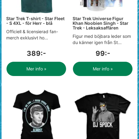
Star Trek T-shirt - Star Fleet
Star Trek Universe Figur
- S 4XL - för Herr - blå
Khan Noobien Singh - Star
Trek - Leksaksaffären
Officiell & licensierad fan-
Figur med böjbara leder som
merch exklusivt ho...
du känner igen från St...
389:-
99:-
Mer info »
Mer info »