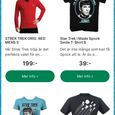
STREK TREK ORIG. RED
Star Trek I Made Spock
MENS S
Smile T-Shirt S
Vår Strek Trek tröja är det
Det är inte många som kan få
perfekta valet för en...
Spock att le. Är du e...
199:-
39:-
Mer info »
Mer info »