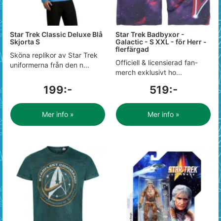
Star Trek Classic Deluxe Blå
Star Trek Badbyxor -
Skjorta S
Galactic - S XXL - för Herr -
flerfärgad
Sköna replikor av Star Trek
Officiell & licensierad fan-
uniformerna från den n...
merch exklusivt ho...
199:-
519:-
Mer info »
Mer info »