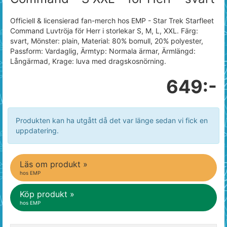
Officiell & licensierad fan-merch hos EMP - Star Trek Starfleet
Command Luvtröja för Herr i storlekar S, M, L, XXL. Färg:
svart, Mönster: plain, Material: 80% bomull, 20% polyester,
Passform: Vardaglig, Ärmtyp: Normala ärmar, Ärmlängd:
Långärmad, Krage: luva med dragskosnörning.
649:-
Produkten kan ha utgått då det var länge sedan vi fick en
uppdatering.
Läs om produkt »
hos EMP
Köp produkt »
hos EMP