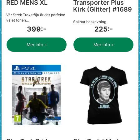
RED MENS XL
Transporter Plus
Kirk (Glitter) #1689
Vår Strek Trek tröja är det perfekta
valet för en...
Saknar beskrivning
399:-
225:-
Mer info »
Mer info »