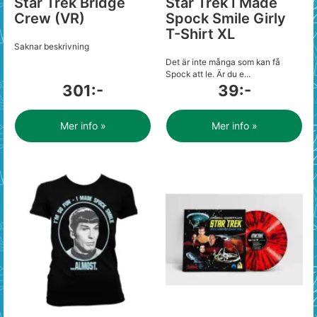
Star Trek Bridge
Star Trek I Made
Crew (VR)
Spock Smile Girly
T-Shirt XL
Saknar beskrivning
Det är inte många som kan få
Spock att le. Är du e...
301:-
39:-
Mer info »
Mer info »