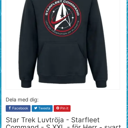
Dela med dig:
Facebook
Tweeta
Pin it
Star Trek Luvtröja - Starfleet
Command - S XXL - för Herr - svart