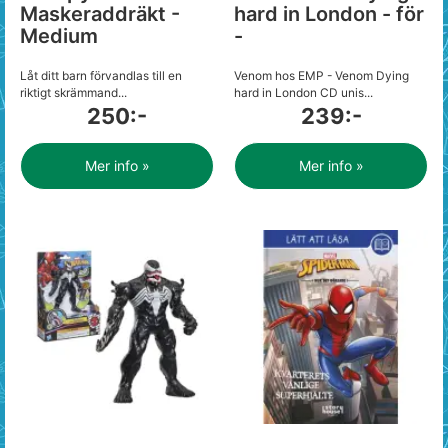
Maskeraddräkt -
hard in London - för
Medium
-
Låt ditt barn förvandlas till en
Venom hos EMP - Venom Dying
riktigt skrämmand...
hard in London CD unis...
250:-
239:-
Mer info »
Mer info »