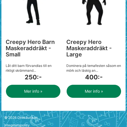
Creepy Hero Barn
Creepy Hero
Maskeraddräkt -
Maskeraddräkt -
Small
Large
Låt ditt barn förvandlas till en
Dominera på temafesten såsom en
riktigt skrämmand...
mörk och läskig an...
250:-
400:-
Mer info »
Mer info »
© 2026
Geekbutiken
Integritetspolicy