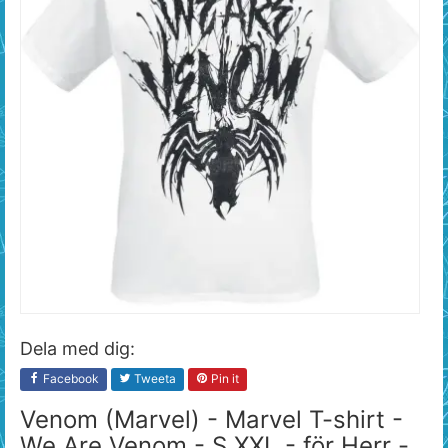
Dela med dig:
Facebook
Tweeta
Pin it
Venom (Marvel) - Marvel T-shirt -
We Are Venom - S XXL - för Herr -