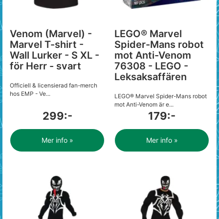
Venom (Marvel) -
LEGO® Marvel
Marvel T-shirt -
Spider-Mans robot
Wall Lurker - S XL -
mot Anti-Venom
för Herr - svart
76308 - LEGO -
Leksaksaffären
Officiell & licensierad fan-merch
hos EMP - Ve...
LEGO® Marvel Spider-Mans robot
mot Anti-Venom är e...
299:-
179:-
Mer info »
Mer info »