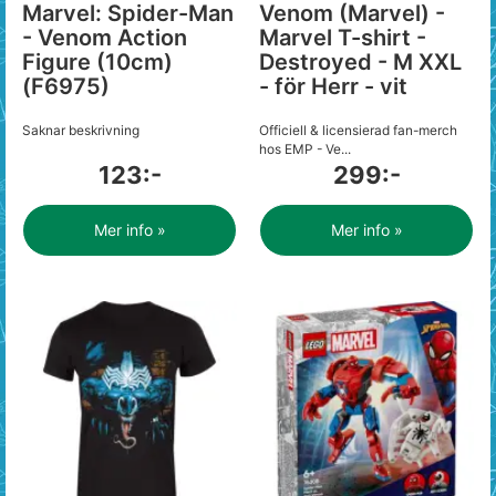
Marvel: Spider-Man
Venom (Marvel) -
- Venom Action
Marvel T-shirt -
Figure (10cm)
Destroyed - M XXL
(F6975)
- för Herr - vit
Saknar beskrivning
Officiell & licensierad fan-merch
hos EMP - Ve...
123:-
299:-
Mer info »
Mer info »