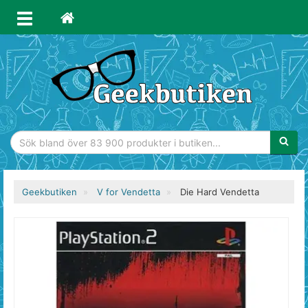
Sökfras
Geekbutiken
V for Vendetta
Die Hard Vendetta