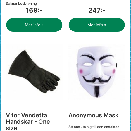
Saknar beskrivning
169:-
247:-
Mer info »
Mer info »
V for Vendetta
Anonymous Mask
Handskar - One
size
Att ansluta sig till den omtalade