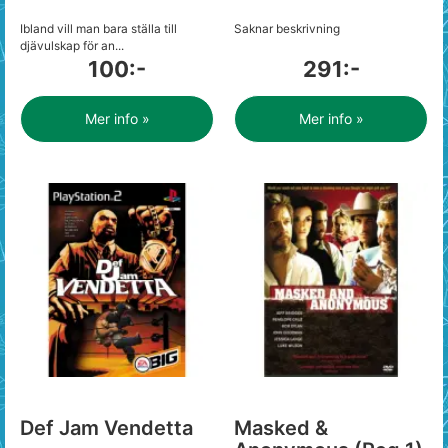
Ibland vill man bara ställa till
Saknar beskrivning
djävulskap för an...
100:-
291:-
Mer info »
Mer info »
Def Jam Vendetta
Masked &