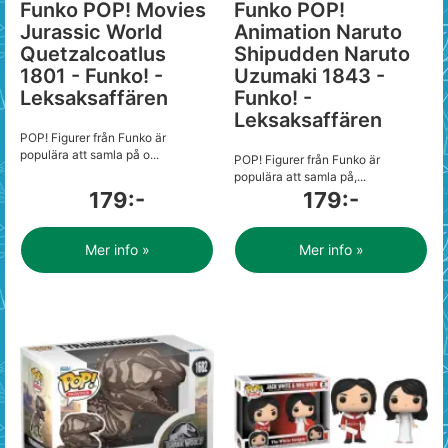
Funko POP! Movies
Funko POP!
Jurassic World
Animation Naruto
Quetzalcoatlus
Shipudden Naruto
1801 - Funko! -
Uzumaki 1843 -
Leksaksaffären
Funko! -
Leksaksaffären
POP! Figurer från Funko är
populära att samla på o...
POP! Figurer från Funko är
populära att samla på,...
179:-
179:-
Mer info »
Mer info »