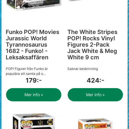
Funko POP! Movies
The White Stripes
Jurassic World
POP! Rocks Vinyl
Tyrannosaurus
Figures 2-Pack
1682 - Funko! -
Jack White & Meg
Leksaksaffären
White 9 cm
POP! Figurer från Funko är
Saknar beskrivning
populära att samla på o...
179:-
424:-
Mer info »
Mer info »