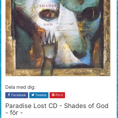
Dela med dig:
Facebook
Tweeta
Pin it
Paradise Lost CD - Shades of God
- för -