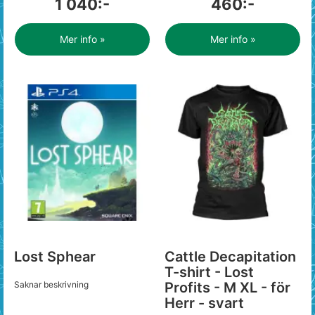
1 040:-
460:-
Mer info »
Mer info »
Lost Sphear
Cattle Decapitation
T-shirt - Lost
Saknar beskrivning
Profits - M XL - för
Herr - svart