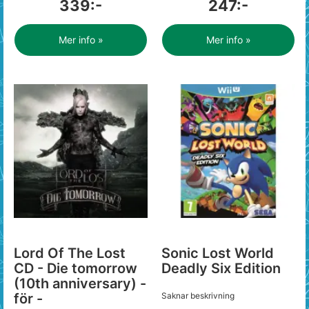
339:-
247:-
Mer info »
Mer info »
Lord Of The Lost
Sonic Lost World
CD - Die tomorrow
Deadly Six Edition
(10th anniversary) -
för -
Saknar beskrivning