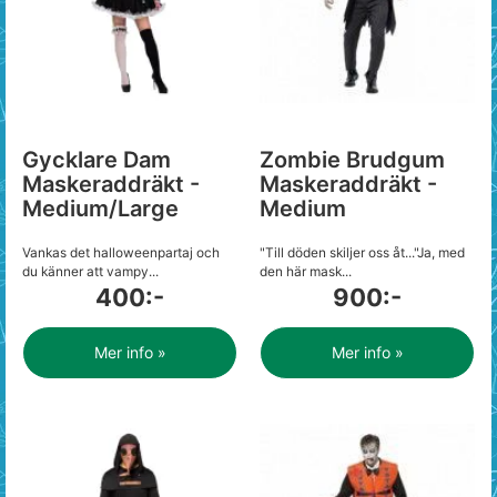
Gycklare Dam
Zombie Brudgum
Maskeraddräkt -
Maskeraddräkt -
Medium/Large
Medium
Vankas det halloweenpartaj och
"Till döden skiljer oss åt..."Ja, med
du känner att vampy...
den här mask...
400:-
900:-
Mer info »
Mer info »