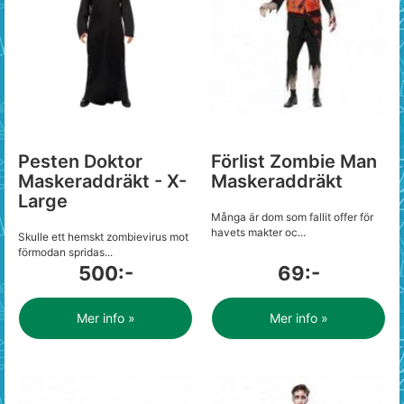
Pesten Doktor
Förlist Zombie Man
Maskeraddräkt - X-
Maskeraddräkt
Large
Många är dom som fallit offer för
havets makter oc...
Skulle ett hemskt zombievirus mot
förmodan spridas...
500:-
69:-
Mer info »
Mer info »