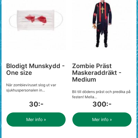
Blodigt Munskydd -
Zombie Präst
One size
Maskeraddräkt -
Medium
När zombieviruset slog ut var
sjukhuspersonalen in...
Bli till dödens präst och predika på
festen! Mella...
30:-
300:-
Mer info »
Mer info »