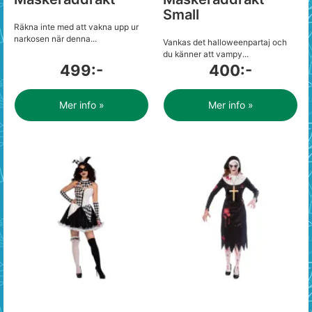
Small
Räkna inte med att vakna upp ur
narkosen när denna...
Vankas det halloweenpartaj och
du känner att vampy...
499:-
400:-
Mer info »
Mer info »