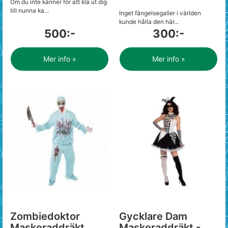
Om du inte känner för att klä ut dig
till nunna ka...
Inget fängelsegaller i världen
kunde hålla den här...
500:-
300:-
Mer info »
Mer info »
Zombiedoktor
Gycklare Dam
Maskeraddräkt
Maskeraddräkt -