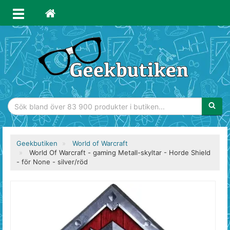
Sökfras
Geekbutiken
World of Warcraft
World Of Warcraft - gaming Metall-skyltar - Horde Shield
- för None - silver/röd