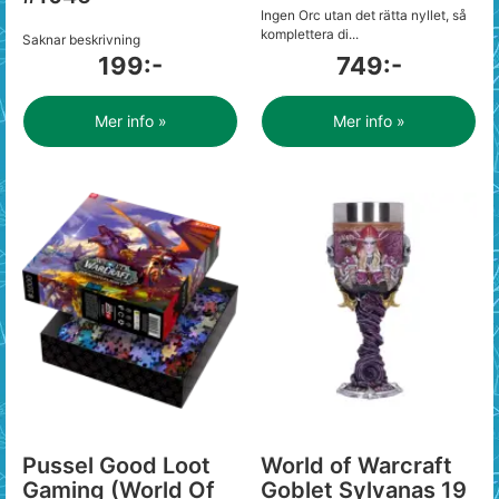
Ingen Orc utan det rätta nyllet, så
komplettera di...
Saknar beskrivning
199:-
749:-
Mer info »
Mer info »
Pussel Good Loot
World of Warcraft
Gaming (World Of
Goblet Sylvanas 19