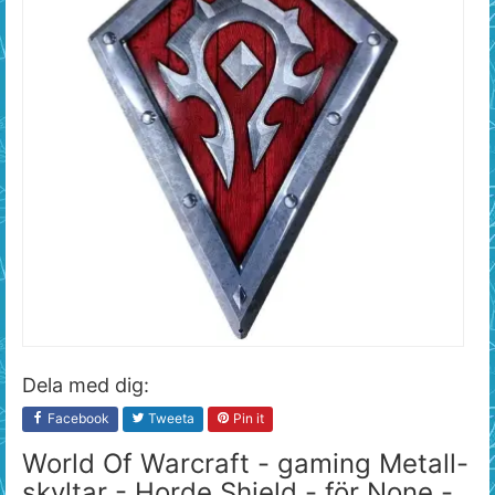
Dela med dig:
Facebook
Tweeta
Pin it
World Of Warcraft - gaming Metall-
skyltar - Horde Shield - för None -