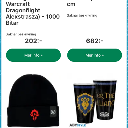
Warcraft
cm
Dragonflight
Alexstrasza) - 1000
Saknar beskrivning
Bitar
Saknar beskrivning
202:-
682:-
Mer info »
Mer info »