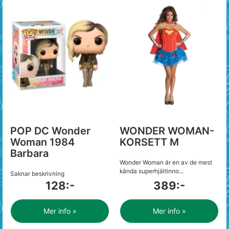
POP DC Wonder
WONDER WOMAN-
Woman 1984
KORSETT M
Barbara
Wonder Woman är en av de mest
kända superhjältinno...
Saknar beskrivning
128:-
389:-
Mer info »
Mer info »