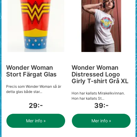
Wonder Woman
Wonder Woman
Stort Färgat Glas
Distressed Logo
Girly T-shirt Grå XL
Precis som Wonder Woman så är
detta glas både star...
Hon har kallats Mirakelkvinnan.
Hon har kallats St...
29:-
39:-
Mer info »
Mer info »