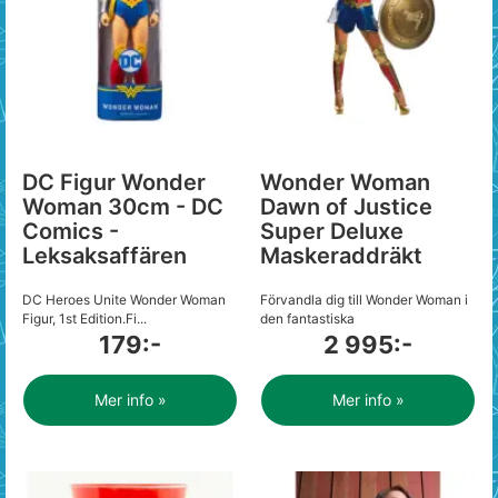
DC Figur Wonder
Wonder Woman
Woman 30cm - DC
Dawn of Justice
Comics -
Super Deluxe
Leksaksaffären
Maskeraddräkt
DC Heroes Unite Wonder Woman
Förvandla dig till Wonder Woman i
Figur, 1st Edition.Fi...
den fantastiska
179:-
2 995:-
Mer info »
Mer info »