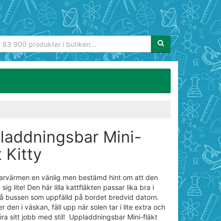
Sökfras:
laddningsbar Mini-
t Kitty
rvärmen en vänlig men bestämd hint om att den
sig lite! Den här lilla kattfläkten passar lika bra i
å bussen som uppfälld på bordet bredvid datorn.
 den i väskan, fäll upp när solen tar i lite extra och
öra sitt jobb med stil! Uppladdningsbar Mini-fläkt