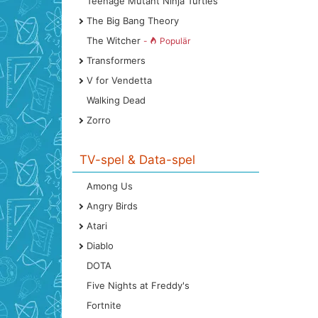
Teenage Mutant Ninja Turtles
The Big Bang Theory
The Witcher
-
Populär
Transformers
V for Vendetta
Walking Dead
Zorro
TV-spel & Data-spel
Among Us
Angry Birds
Atari
Diablo
DOTA
Five Nights at Freddy's
Fortnite