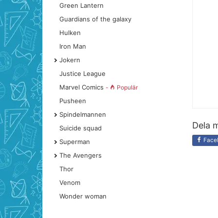
Green Lantern
Guardians of the galaxy
Hulken
Iron Man
Jokern
Justice League
Marvel Comics
-
Populär
Pusheen
Spindelmannen
Dela m
Suicide squad
Face
Superman
The Avengers
Thor
Venom
Wonder woman