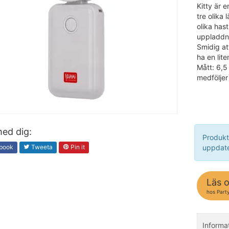
Kitty är 
tre olika
olika has
uppladdni
Smidig at
ha en lite
Mått: 6,5
medfölje
ed dig:
Produkt
book
Tweeta
Pin it
uppdate
Läs 
hos Part
Informa