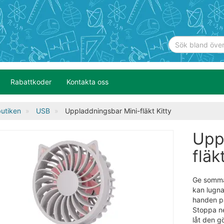
Rabattkoder
Kontakta oss
utiken
USB
Uppladdningsbar Mini-fläkt Kitty
Upp
fläk
Ge somma
kan lugna 
handen p
Stoppa ner
låt den g