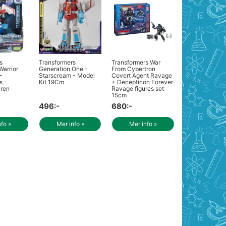
s
Transformers
Transformers War
Warrior
Generation One -
From Cybertron
-
Starscream - Model
Covert Agent Ravage
s -
Kit 19Cm
+ Decepticon Forever
ären
Ravage figures set
15cm
496:-
680:-
nfo »
Mer info »
Mer info »