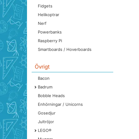
Fidgets
Helikoptrar
Nerf
Powerbanks
Raspberry Pi
Smartboards / Hoverboards
Övrigt
Bacon
Badrum
Bobble Heads
Enhörningar / Unicorns
Gosedjur
Jultröjor
LEGO®