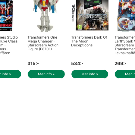
ers Studio
Transformers One
Transformers Dark Of
Transformer
luxe Class
Mega Changer -
The Moon
EarthSpark 
am -
Starscream Action
Decepticons
Starscream 
ers -
Figure (F8701)
Transformer
ffären
Leksaksaff
315:-
534:-
269:-
 info »
Mer info »
Mer info »
Mer i