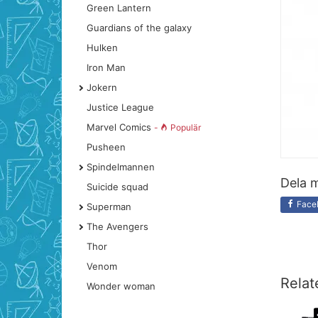
Green Lantern
Guardians of the galaxy
Hulken
Iron Man
Jokern
Justice League
Marvel Comics
-
Populär
Pusheen
Spindelmannen
Dela m
Suicide squad
Face
Superman
The Avengers
Thor
Venom
Relat
Wonder woman