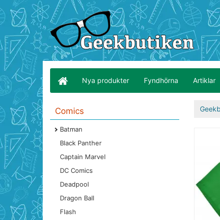
Nya produkter
Fyndhörna
Artiklar
Geekb
Comics
Batman
Black Panther
Captain Marvel
DC Comics
Deadpool
Dragon Ball
Flash