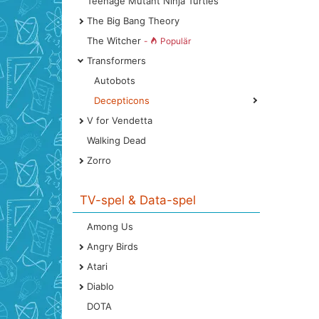
Teenage Mutant Ninja Turtles
The Big Bang Theory
The Witcher
-
Populär
Transformers
Autobots
Decepticons
V for Vendetta
Walking Dead
Zorro
TV-spel & Data-spel
Among Us
Angry Birds
Atari
Diablo
DOTA