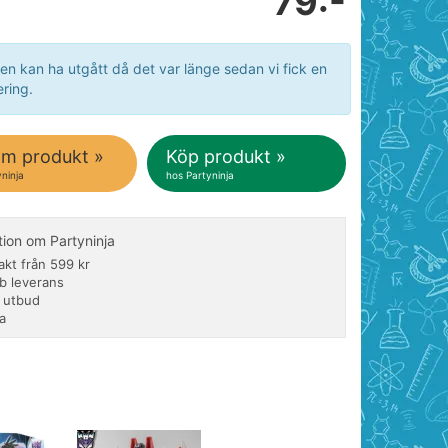
79:-
en kan ha utgått då det var länge sedan vi fick en
ring.
om produkt »
Köp produkt »
ninja
hos Partyninja
tion om Partyninja
rakt från 599 kr
b leverans
t utbud
a