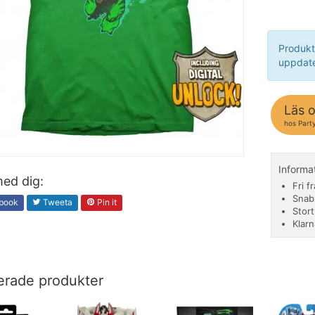
Produkt
uppdate
Läs 
hos Party
Informa
ed dig:
Fri f
Snab
book
Tweeta
Pin it
Stor
Klarn
erade produkter