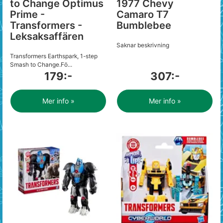
to Change Optimus
1977 Chevy
Prime -
Camaro T7
Transformers -
Bumblebee
Leksaksaffären
Saknar beskrivning
Transformers Earthspark, 1-step
Smash to Change.Fö...
179:-
307:-
Mer info »
Mer info »