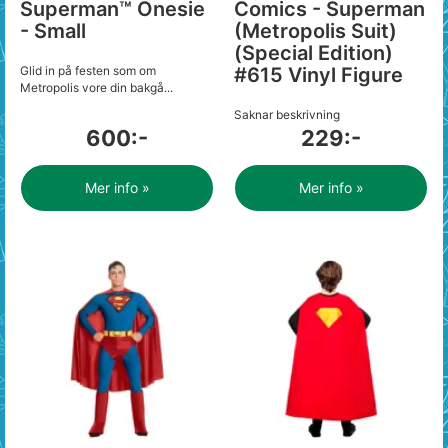
Superman™ Onesie
Comics - Superman
- Small
(Metropolis Suit)
(Special Edition)
Glid in på festen som om
#615 Vinyl Figure
Metropolis vore din bakgå...
Saknar beskrivning
600:-
229:-
Mer info »
Mer info »