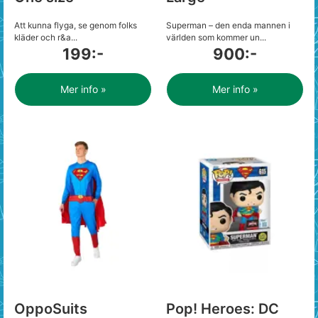
Att kunna flyga, se genom folks
Superman – den enda mannen i
kläder och r&a...
världen som kommer un...
199:-
900:-
Mer info »
Mer info »
OppoSuits
Pop! Heroes: DC