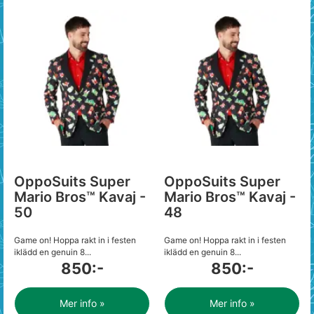
OppoSuits Super
OppoSuits Super
Mario Bros™ Kavaj -
Mario Bros™ Kavaj -
50
48
Game on! Hoppa rakt in i festen
Game on! Hoppa rakt in i festen
iklädd en genuin 8...
iklädd en genuin 8...
850:-
850:-
Mer info »
Mer info »