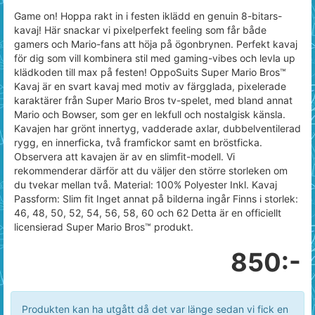
Game on! Hoppa rakt in i festen iklädd en genuin 8-bitars-
kavaj! Här snackar vi pixelperfekt feeling som får både
gamers och Mario-fans att höja på ögonbrynen. Perfekt kavaj
för dig som vill kombinera stil med gaming-vibes och levla up
klädkoden till max på festen! OppoSuits Super Mario Bros™
Kavaj är en svart kavaj med motiv av färgglada, pixelerade
karaktärer från Super Mario Bros tv-spelet, med bland annat
Mario och Bowser, som ger en lekfull och nostalgisk känsla.
Kavajen har grönt innertyg, vadderade axlar, dubbelventilerad
rygg, en innerficka, två framfickor samt en bröstficka.
Observera att kavajen är av en slimfit-modell. Vi
rekommenderar därför att du väljer den större storleken om
du tvekar mellan två. Material: 100% Polyester Inkl. Kavaj
Passform: Slim fit Inget annat på bilderna ingår Finns i storlek:
46, 48, 50, 52, 54, 56, 58, 60 och 62 Detta är en officiellt
licensierad Super Mario Bros™ produkt.
850:-
Produkten kan ha utgått då det var länge sedan vi fick en