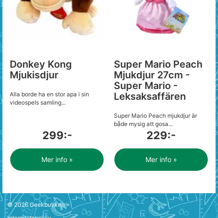
Donkey Kong
Super Mario Peach
Mjukisdjur
Mjukdjur 27cm -
Super Mario -
Alla borde ha en stor apa i sin
Leksaksaffären
videospels samling...
Super Mario Peach mjukdjur är
både mysig att gosa...
299:-
229:-
Mer info »
Mer info »
© 2026
Geekbutiken
Integritetspolicy