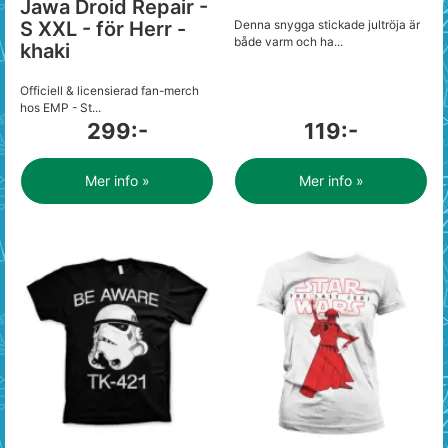
Jawa Droid Repair -
S XXL - för Herr -
Denna snygga stickade jultröja är
både varm och ha...
khaki
Officiell & licensierad fan-merch
hos EMP - St...
299:-
119:-
Mer info »
Mer info »