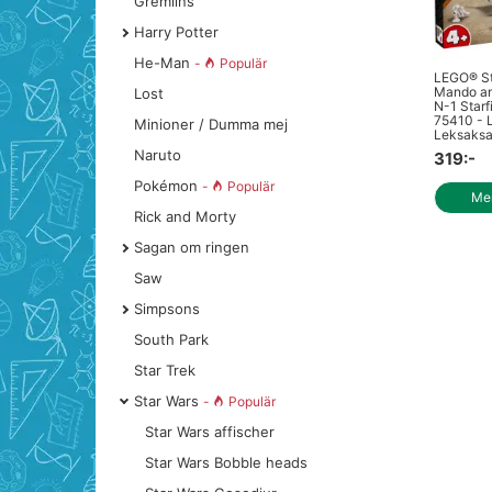
Gremlins
Harry Potter
He-Man
-
Populär
LEGO® St
Mando an
Lost
N-1 Starf
75410 - 
Minioner / Dumma mej
Leksaksa
Naruto
319:-
Pokémon
-
Populär
Mer
Rick and Morty
Sagan om ringen
Saw
Simpsons
South Park
Star Trek
Star Wars
-
Populär
Star Wars affischer
Star Wars Bobble heads