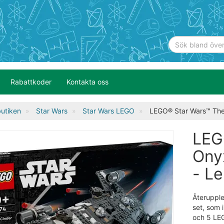
Rabattkoder
Kontakta oss
utiken
Star Wars
Star Wars LEGO
LEGO® Star Wars™ The
LEG
Ony
- L
Återupple
set, som
och 5 LEG