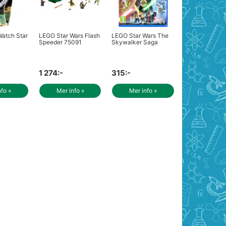
atch Star
LEGO Star Wars Flash
LEGO Star Wars The
Speeder 75091
Skywalker Saga
1 274:-
315:-
nfo »
Mer info »
Mer info »