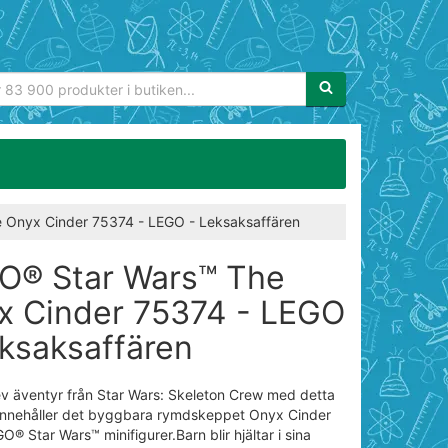
Sökfras:
 Onyx Cinder 75374 - LEGO - Leksaksaffären
O® Star Wars™ The
x Cinder 75374 - LEGO
eksaksaffären
v äventyr från Star Wars: Skeleton Crew med detta
 innehåller det byggbara rymdskeppet Onyx Cinder
O® Star Wars™ minifigurer.Barn blir hjältar i sina