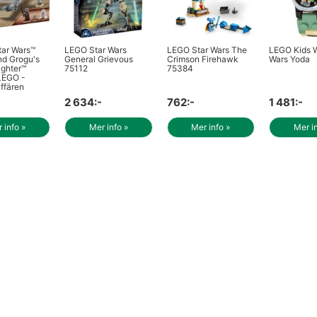
ar Wars™
LEGO Star Wars
LEGO Star Wars The
LEGO Kids W
d Grogu's
General Grievous
Crimson Firehawk
Wars Yoda
ighter™
75112
75384
LEGO -
ffären
2 634:-
762:-
1 481:-
 info »
Mer info »
Mer info »
Mer i