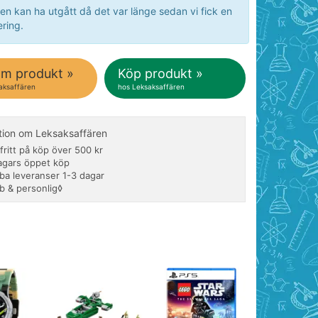
en kan ha utgått då det var länge sedan vi fick en
ring.
om produkt »
Köp produkt »
aksaffären
hos Leksaksaffären
tion om Leksaksaffären
fritt på köp över 500 kr
agars öppet köp
ba leveranser 1-3 dagar
b & personlig◊