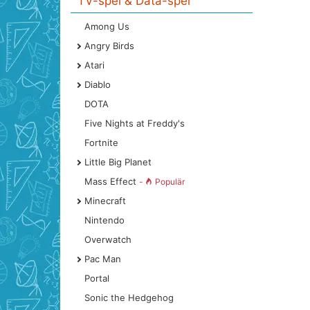
TV-spel & Data-spel
Among Us
Angry Birds
Atari
Diablo
DOTA
Five Nights at Freddy's
Fortnite
Little Big Planet
Mass Effect
-
Populär
Minecraft
Nintendo
Overwatch
Pac Man
Portal
Sonic the Hedgehog