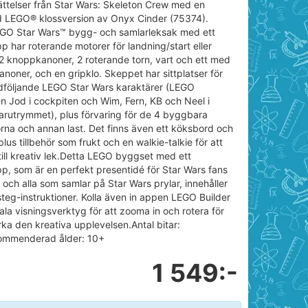
ttelser från Star Wars: Skeleton Crew med en
d LEGO® klossversion av Onyx Cinder (75374).
GO Star Wars™ bygg- och samlarleksak med ett
 har roterande motorer för landning/start eller
 2 knoppkanoner, 2 roterande torn, vart och ett med
noner, och en gripklo. Skeppet har sittplatser för
dföljande LEGO Star Wars karaktärer (LEGO
en Jod i cockpiten och Wim, Fern, KB och Neel i
rutrymmet), plus förvaring för de 4 byggbara
rna och annan last. Det finns även ett köksbord och
lus tillbehör som frukt och en walkie-talkie för att
 till kreativ lek.Detta LEGO byggset med ett
, som är en perfekt presentidé för Star Wars fans
r och alla som samlar på Star Wars prylar, innehåller
steg-instruktioner. Kolla även in appen LEGO Builder
ala visningsverktyg för att zooma in och rotera för
ärka den kreativa upplevelsen.Antal bitar:
mmenderad ålder: 10+
1 549:-