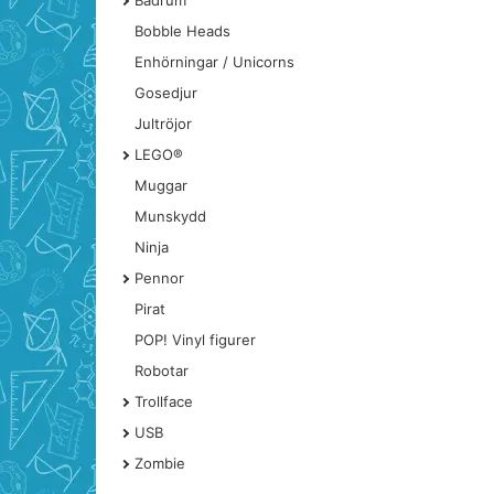
Badrum
Bobble Heads
Enhörningar / Unicorns
Gosedjur
Jultröjor
LEGO®
Muggar
Munskydd
Ninja
Pennor
Pirat
POP! Vinyl figurer
Robotar
Trollface
USB
Zombie