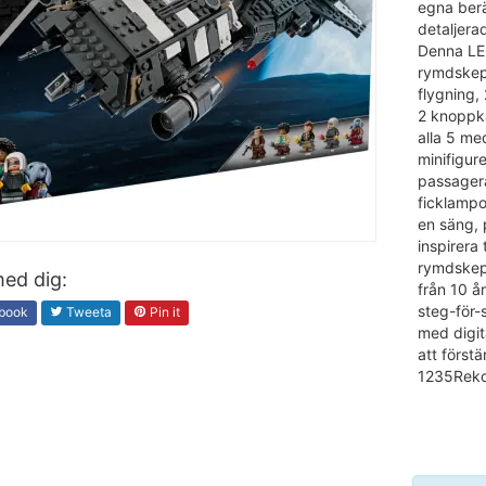
egna berä
detaljera
Denna LE
rymdskepp
flygning,
2 knoppka
alla 5 me
minifigur
passagera
ficklampo
en säng, p
inspirera
rymdskepp
ed dig:
från 10 å
steg-för-
book
Tweeta
Pin it
med digit
att först
1235Reko