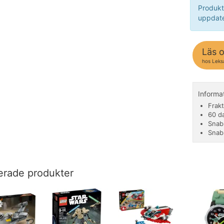
Produkt
uppdate
Läs 
hos Leks
Informa
Frakt
60 d
Snab
Snab
erade produkter