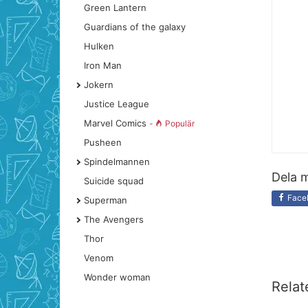
Green Lantern
Guardians of the galaxy
Hulken
Iron Man
Jokern
Justice League
Marvel Comics
-
Populär
Pusheen
Spindelmannen
Dela m
Suicide squad
Face
Superman
The Avengers
Thor
Venom
Wonder woman
Relat