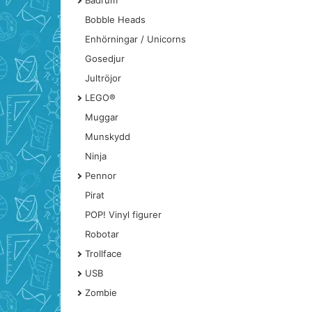
Badrum
Bobble Heads
Enhörningar / Unicorns
Gosedjur
Jultröjor
LEGO®
Muggar
Munskydd
Ninja
Pennor
Pirat
POP! Vinyl figurer
Robotar
Trollface
USB
Zombie