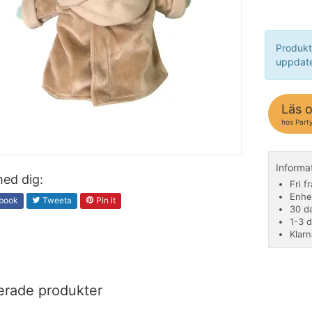
Produkt
uppdate
Läs 
hos Part
Informa
ed dig:
Fri f
Enhe
book
Tweeta
Pin it
30 d
1-3 
Klarn
erade produkter