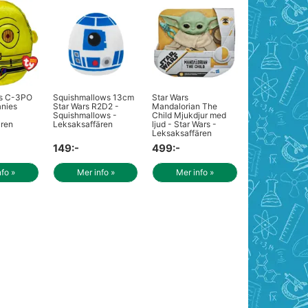
rs C-3PO
Squishmallows 13cm
Star Wars
anies
Star Wars R2D2 -
Mandalorian The
-
Squishmallows -
Child Mjukdjur med
ären
Leksaksaffären
ljud - Star Wars -
Leksaksaffären
149:-
499:-
nfo »
Mer info »
Mer info »