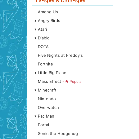
TV-spel & Data-spel
Among Us
Angry Birds
Atari
Diablo
DOTA
Five Nights at Freddy's
Fortnite
Little Big Planet
Mass Effect
-
Populär
Minecraft
Nintendo
Overwatch
Pac Man
Portal
Sonic the Hedgehog