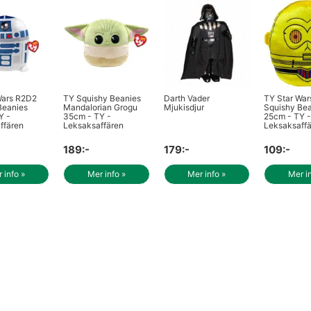
Wars R2D2
TY Squishy Beanies
Darth Vader
TY Star Wa
Beanies
Mandalorian Grogu
Mjukisdjur
Squishy Be
Y -
35cm - TY -
25cm - TY 
ffären
Leksaksaffären
Leksaksaff
189:-
179:-
109:-
 info »
Mer info »
Mer info »
Mer i