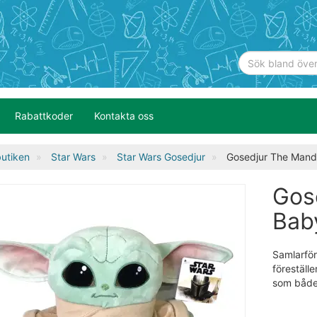
Rabattkoder
Kontakta oss
utiken
Star Wars
Star Wars Gosedjur
Gosedjur The Mand
Gos
Bab
Samlarför
föreställ
som både 