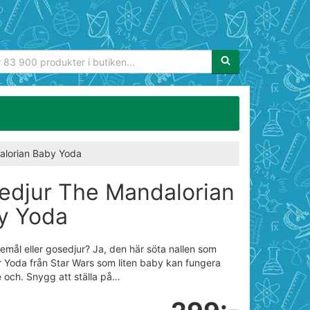
Sökfras:
alorian Baby Yoda
edjur The Mandalorian
y Yoda
emål eller gosedjur? Ja, den här söta nallen som
er Yoda från Star Wars som liten baby kan fungera
och. Snygg att ställa på…