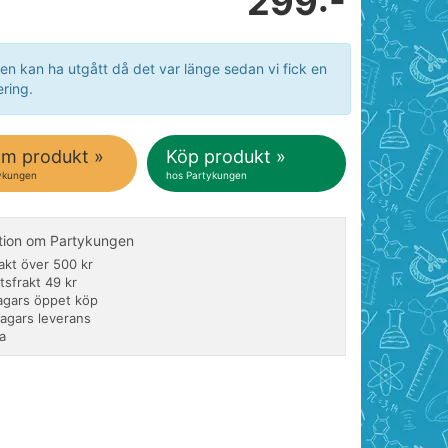
299:-
en kan ha utgått då det var länge sedan vi fick en
ring.
om produkt »
Köp produkt »
ykungen
hos Partykungen
tion om Partykungen
rakt över 500 kr
tsfrakt 49 kr
agars öppet köp
dagars leverans
a