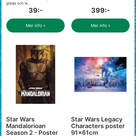
glädje och le...
39:-
399:-
Mer info »
Mer info »
Star Wars
Star Wars Legacy
Mandalorioan
Characters poster
Season 2 - Poster
91x61cm