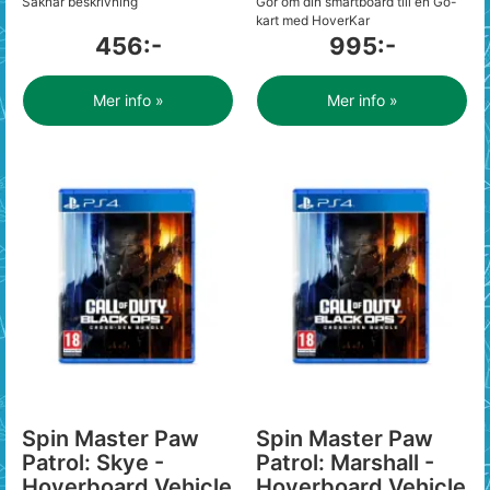
Saknar beskrivning
Gör om din smartboard till en Go-
kart med HoverKar
456:-
995:-
Mer info »
Mer info »
Spin Master Paw
Spin Master Paw
Patrol: Skye -
Patrol: Marshall -
Hoverboard Vehicle
Hoverboard Vehicle