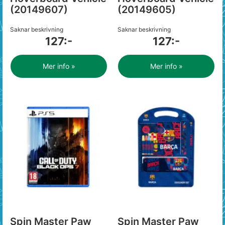
(20149607)
(20149605)
Saknar beskrivning
Saknar beskrivning
127:-
127:-
Mer info »
Mer info »
Spin Master Paw
Spin Master Paw