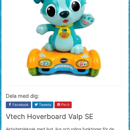
Dela med dig:
Facebook
Tweeta
Pin it
Vtech Hoverboard Valp SE
Aktivitetsleksak med ljud, ljus och roliga funktioner för de