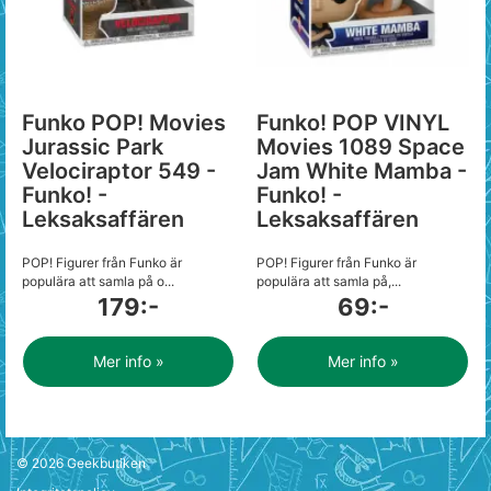
Funko POP! Movies
Funko! POP VINYL
Jurassic Park
Movies 1089 Space
Velociraptor 549 -
Jam White Mamba -
Funko! -
Funko! -
Leksaksaffären
Leksaksaffären
POP! Figurer från Funko är
POP! Figurer från Funko är
populära att samla på o...
populära att samla på,...
179:-
69:-
Mer info »
Mer info »
© 2026
Geekbutiken