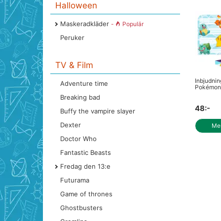
Halloween
Maskeradkläder
-
Populär
Peruker
TV & Film
Inbjudnin
Adventure time
Pokémon 
Breaking bad
48:-
Buffy the vampire slayer
Dexter
Mer
Doctor Who
Fantastic Beasts
Fredag den 13:e
Futurama
Game of thrones
Ghostbusters