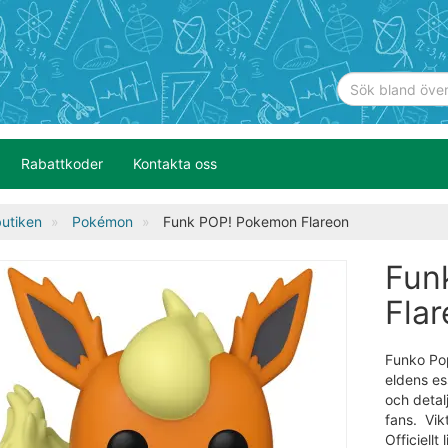
Rabattkoder
Kontakta oss
utiken
Pokémon
Funk POP! Pokemon Flareon
Fun
Fla
Funko Pop
eldens es
och detalj
fans. Vi
Officiellt