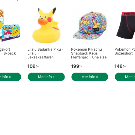
gskort
Lilalu Badanka Piku -
Pokemon Pikachu
Pokémon Po
- 8-pack
Lilalu -
Snapback Keps
Boxershort
Leksaksaffären
Flerfärgad - One size
109:-
199:-
149:-
 info »
Mer info »
Mer info »
Mer i