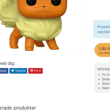
Produkt
uppdate
Läs 
hos Party
ed dig:
Informa
book
Tweeta
Pin it
Fri f
Snab
Stor
Klarn
erade produkter