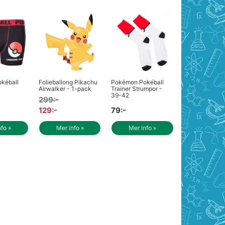
kéball
Folieballong Pikachu
Pokémon Pokéball
Airwalker - 1-pack
Trainer Strumpor -
39-42
299:-
129:-
79:-
nfo »
Mer info »
Mer info »