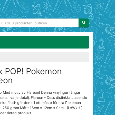
Sökfras:
k POP! Pokemon
reon
 Med motiv av Flareon! Denna vinylfigur fångar
sens i varje detalj. Flareon - Dess distinkta utseende
rika finish gör den till ett måste för alla Pokémon
kt: 250 gram Mått: 16cm x 12cm x 9cm (LxWxH )
 licensierad produkt