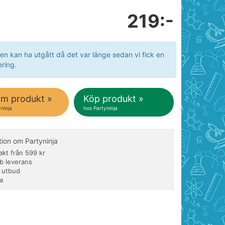
219:-
en kan ha utgått då det var länge sedan vi fick en
ring.
om produkt »
Köp produkt »
ninja
hos Partyninja
tion om Partyninja
rakt från 599 kr
b leverans
t utbud
a