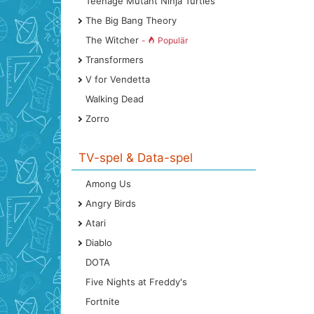
Teenage Mutant Ninja Turtles
The Big Bang Theory
The Witcher
-
Populär
Transformers
V for Vendetta
Walking Dead
Zorro
TV-spel & Data-spel
Among Us
Angry Birds
Atari
Diablo
DOTA
Five Nights at Freddy's
Fortnite