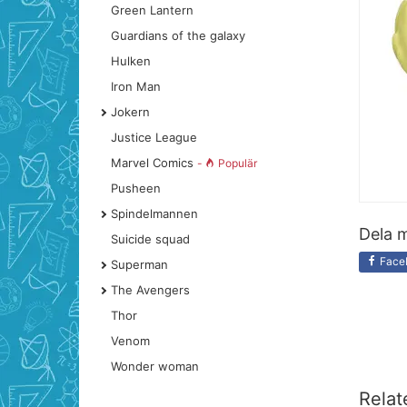
Green Lantern
Guardians of the galaxy
Hulken
Iron Man
Jokern
Justice League
Marvel Comics
-
Populär
Pusheen
Spindelmannen
Dela m
Suicide squad
Face
Superman
The Avengers
Thor
Venom
Wonder woman
Relat