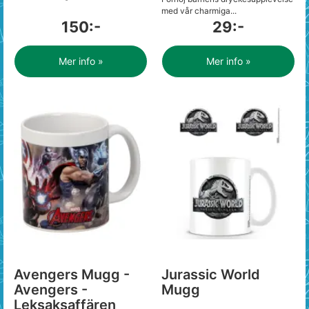
med vår charmiga...
150:-
29:-
Mer info »
Mer info »
Avengers Mugg -
Jurassic World
Avengers -
Mugg
Leksaksaffären