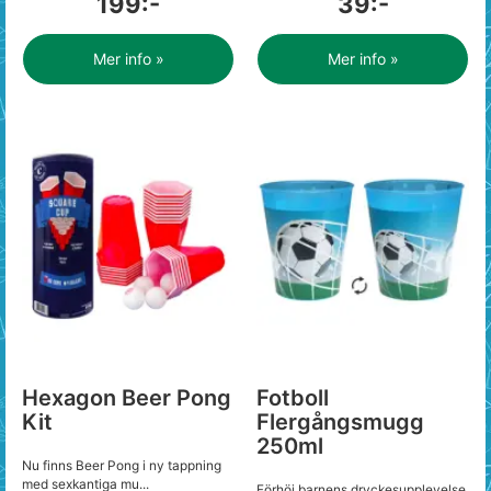
199:-
39:-
Mer info »
Mer info »
Hexagon Beer Pong
Fotboll
Kit
Flergångsmugg
250ml
Nu finns Beer Pong i ny tappning
med sexkantiga mu...
Förhöj barnens dryckesupplevelse