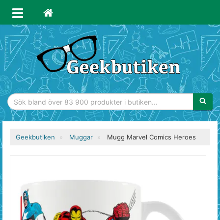
Sökfras
Geekbutiken
Muggar
Mugg Marvel Comics Heroes