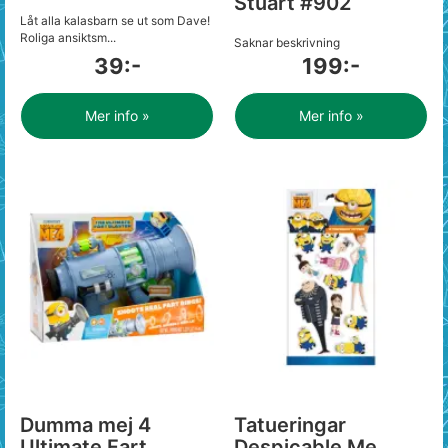
Stuart #902
Låt alla kalasbarn se ut som Dave!
Roliga ansiktsm...
Saknar beskrivning
39:-
199:-
Mer info »
Mer info »
Dumma mej 4
Tatueringar
Ultimate Fart
Despicable Me