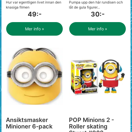
Hur var egentligen livet innan den
Pumpa upp den här rundisen och
knasiga filmen
låt de gula figurer...
49:-
30:-
Mer info »
Mer info »
Ansiktsmasker
POP Minions 2 -
Minioner 6-pack
Roller skating