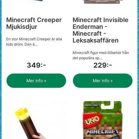
Minecraft Creeper
Minecraft Invisible
Mjukisdjur
Enderman -
Minecraft -
En stor Minecraft Creeper är alla
Leksaksaffären
kids dröm. Den ä...
Minecraft figur med tillbehör från
det populära sp...
349:-
229:-
Mer info »
Mer info »