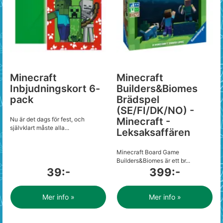
Minecraft
Minecraft
Inbjudningskort 6-
Builders&Biomes
pack
Brädspel
(SE/FI/DK/NO) -
Nu är det dags för fest, och
Minecraft -
självklart måste alla...
Leksaksaffären
Minecraft Board Game
Builders&Biomes är ett br...
39:-
399:-
Mer info »
Mer info »