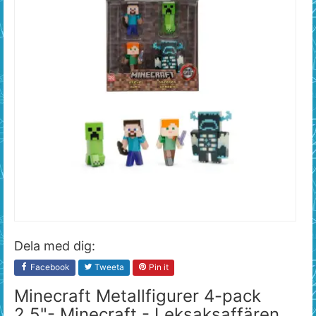
Dela med dig:
Facebook
Tweeta
Pin it
Minecraft Metallfigurer 4-pack
2.5"- Minecraft - Leksaksaffären