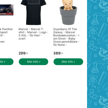
k Panther
Marvel - Marvel T-
Guardians Of The
rsport
shirt - Marvel - Logo -
Galaxy - Marvel
24 -
S XXL - för Herr -
Bordsdekoration - I
svart
am Groot - Baby
ären
Groot pennhållare -
för None -
299:-
389:-
nfo »
Mer info »
Mer info »