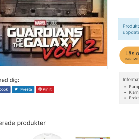
Produkt
uppdate
Läs 
hos EMP
ed dig:
Informa
Euro
book
Tweeta
Pin it
Klarn
Frakt
erade produkter