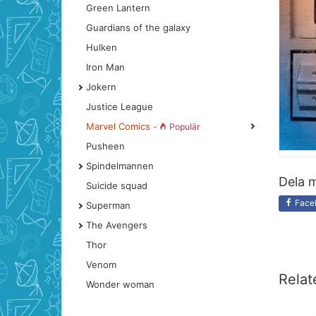
Green Lantern
Guardians of the galaxy
Hulken
Iron Man
Jokern
Justice League
Marvel Comics
-
Populär
Pusheen
Spindelmannen
Dela m
Suicide squad
Face
Superman
The Avengers
Thor
Venom
Relat
Wonder woman