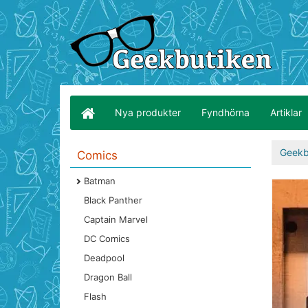
Nya produkter
Fyndhörna
Artiklar
Geekb
Comics
Batman
Black Panther
Captain Marvel
DC Comics
Deadpool
Dragon Ball
Flash