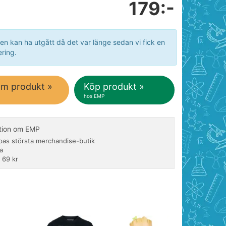
179:-
en kan ha utgått då det var länge sedan vi fick en
ring.
om produkt »
Köp produkt »
hos EMP
tion om EMP
pas största merchandise-butik
a
 69 kr