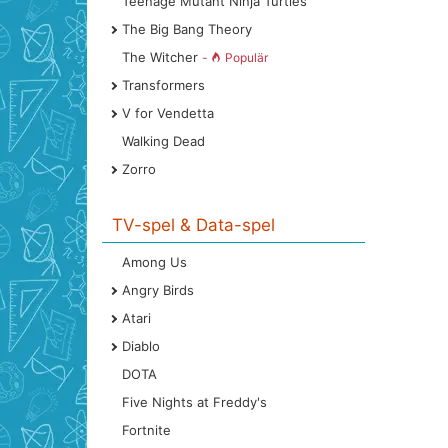
Teenage Mutant Ninja Turtles
The Big Bang Theory
The Witcher
-
Populär
Transformers
V for Vendetta
Walking Dead
Zorro
TV-spel & Data-spel
Among Us
Angry Birds
Atari
Diablo
DOTA
Five Nights at Freddy's
Fortnite