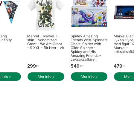
lang
Marvel - Marvel T-
Spidey Amazing
Marvel Blac
Infinity
shirt - Venomized
Friends Web-Spinners
Lykan Hype
Groot - We Are Groot
Ghost-Spider with
med figur 1:
- S XXL - för Herr - vit
Glide Spinner -
Marvel -
Spidey and His
Leksaksaff
Amazing Friends -
Leksaksaffären
299:-
549:-
479:-
 info »
Mer info »
Mer info »
Mer i