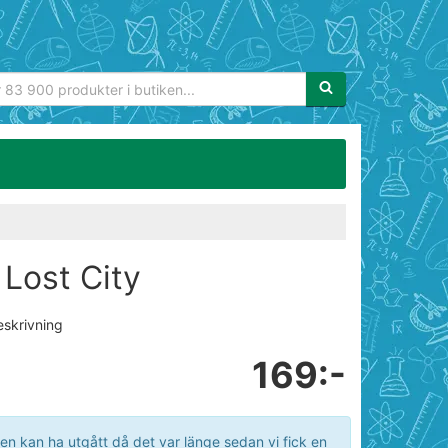
Sökfras:
 Lost City
eskrivning
169:-
en kan ha utgått då det var länge sedan vi fick en