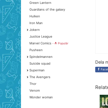
Green Lantern
Guardians of the galaxy
Hulken
Iron Man
Jokern
Justice League
Marvel Comics
-
Populär
Pusheen
Spindelmannen
Dela m
Suicide squad
Face
Superman
The Avengers
Thor
Relat
Venom
Wonder woman