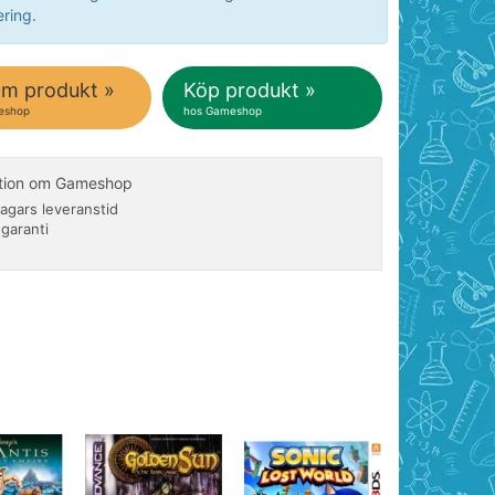
ring.
om produkt »
Köp produkt »
eshop
hos Gameshop
ation om Gameshop
agars leveranstid
 garanti