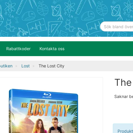
Rabattkoder
Kontakta oss
utiken
Lost
The Lost City
The
Saknar b
Produkt