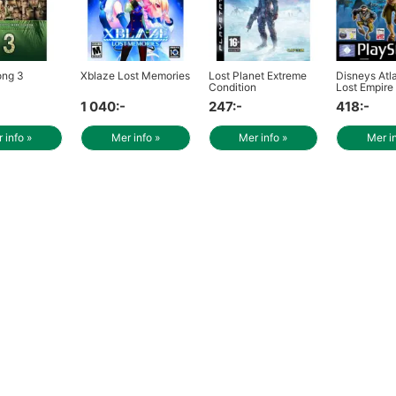
ong 3
Xblaze Lost Memories
Lost Planet Extreme
Disneys Atl
Condition
Lost Empire
1 040:-
247:-
418:-
 info »
Mer info »
Mer info »
Mer i