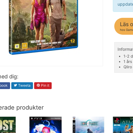
uppdate
Läs 
hos Gam
Inform
1-2 d
1 års
Qliro
ed dig:
book
Tweeta
Pin it
erade produkter