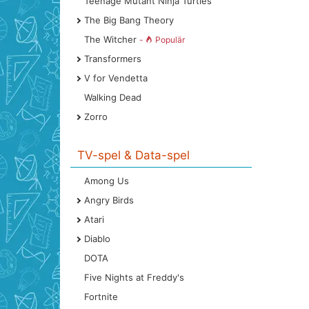
Teenage Mutant Ninja Turtles
The Big Bang Theory
The Witcher
-
Populär
Transformers
V for Vendetta
Walking Dead
Zorro
TV-spel & Data-spel
Among Us
Angry Birds
Atari
Diablo
DOTA
Five Nights at Freddy's
Fortnite