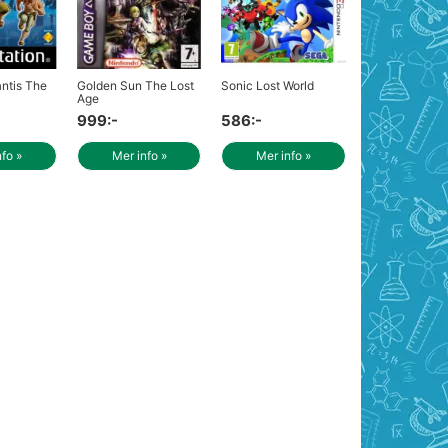
antis The
Golden Sun The Lost
Sonic Lost World
Age
999:-
586:-
nfo »
Mer info »
Mer info »