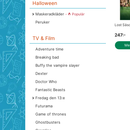
Halloween
Maskeradkläder
-
Populär
Peruker
Lost Säs
247:-
TV & Film
Mer
Adventure time
Breaking bad
Buffy the vampire slayer
Dexter
Doctor Who
Fantastic Beasts
Fredag den 13:e
Futurama
Game of thrones
Ghostbusters