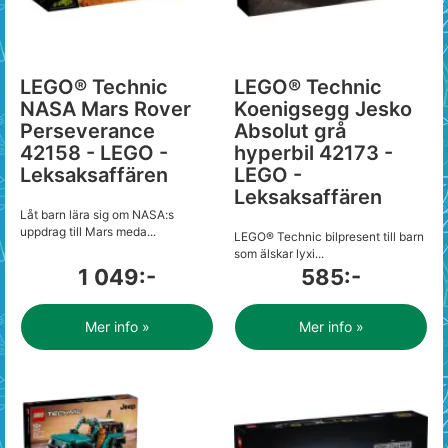
LEGO® Technic
LEGO® Technic
NASA Mars Rover
Koenigsegg Jesko
Perseverance
Absolut grå
42158 - LEGO -
hyperbil 42173 -
Leksaksaffären
LEGO -
Leksaksaffären
Låt barn lära sig om NASA:s
uppdrag till Mars meda...
LEGO® Technic bilpresent till barn
som älskar lyxi...
1 049:-
585:-
Mer info »
Mer info »