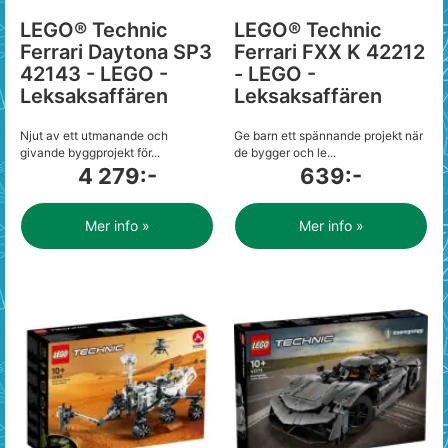
LEGO® Technic
LEGO® Technic
Ferrari Daytona SP3
Ferrari FXX K 42212
42143 - LEGO -
- LEGO -
Leksaksaffären
Leksaksaffären
Njut av ett utmanande och
Ge barn ett spännande projekt när
givande byggprojekt för...
de bygger och le...
4 279:-
639:-
Mer info »
Mer info »