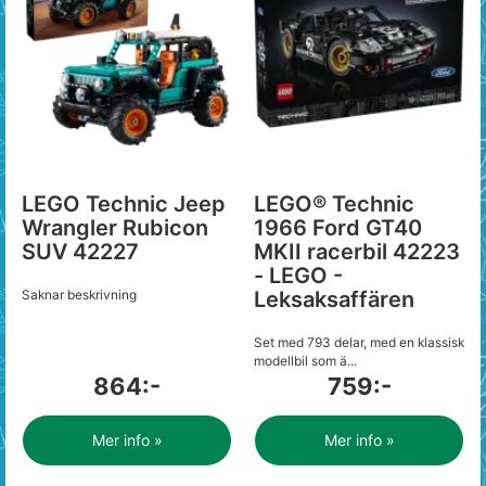
LEGO Technic Jeep
LEGO® Technic
Wrangler Rubicon
1966 Ford GT40
SUV 42227
MKII racerbil 42223
- LEGO -
Saknar beskrivning
Leksaksaffären
Set med 793 delar, med en klassisk
modellbil som ä...
864:-
759:-
Mer info »
Mer info »