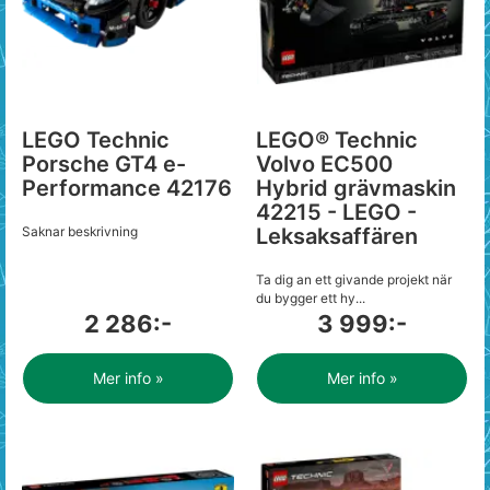
LEGO Technic
LEGO® Technic
Porsche GT4 e-
Volvo EC500
Performance 42176
Hybrid grävmaskin
42215 - LEGO -
Saknar beskrivning
Leksaksaffären
Ta dig an ett givande projekt när
du bygger ett hy...
2 286:-
3 999:-
Mer info »
Mer info »