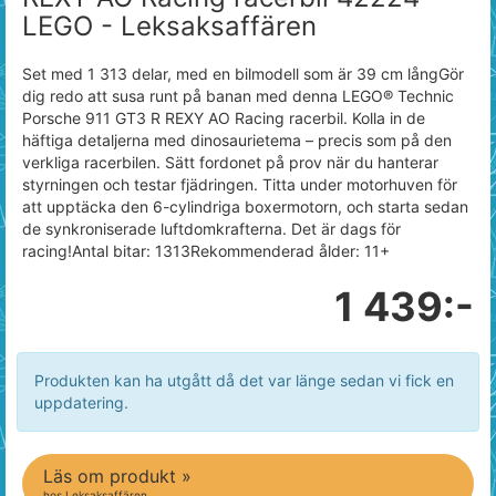
LEGO - Leksaksaffären
Set med 1 313 delar, med en bilmodell som är 39 cm långGör
dig redo att susa runt på banan med denna LEGO® Technic
Porsche 911 GT3 R REXY AO Racing racerbil. Kolla in de
häftiga detaljerna med dinosaurietema – precis som på den
verkliga racerbilen. Sätt fordonet på prov när du hanterar
styrningen och testar fjädringen. Titta under motorhuven för
att upptäcka den 6-cylindriga boxermotorn, och starta sedan
de synkroniserade luftdomkrafterna. Det är dags för
racing!Antal bitar: 1313Rekommenderad ålder: 11+
1 439:-
Produkten kan ha utgått då det var länge sedan vi fick en
uppdatering.
Läs om produkt »
hos Leksaksaffären