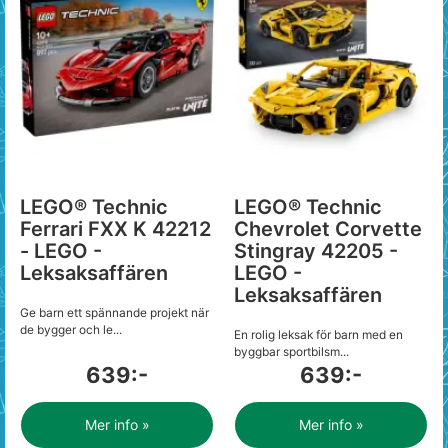
LEGO® Technic
LEGO® Technic
Ferrari FXX K 42212
Chevrolet Corvette
- LEGO -
Stingray 42205 -
Leksaksaffären
LEGO -
Leksaksaffären
Ge barn ett spännande projekt när
de bygger och le...
En rolig leksak för barn med en
byggbar sportbilsm...
639:-
639:-
Mer info »
Mer info »