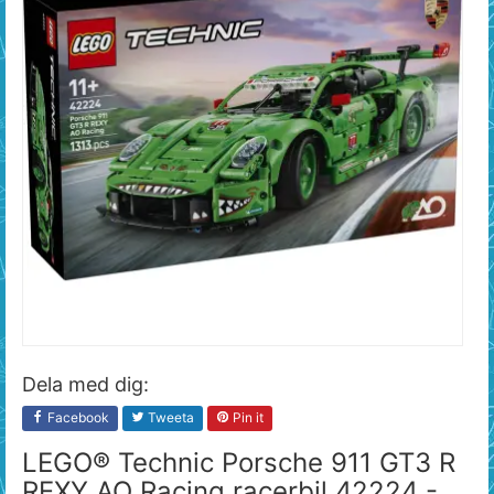
Dela med dig:
Facebook
Tweeta
Pin it
LEGO® Technic Porsche 911 GT3 R
REXY AO Racing racerbil 42224 -