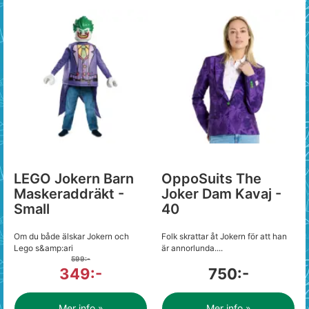
LEGO Jokern Barn
OppoSuits The
Maskeraddräkt -
Joker Dam Kavaj -
Small
40
Om du både älskar Jokern och
Folk skrattar åt Jokern för att han
Lego s&amp:ari
är annorlunda....
599:-
349:-
750:-
Mer info »
Mer info »