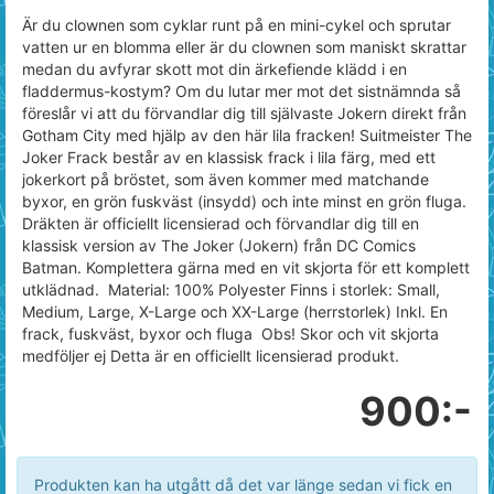
Är du clownen som cyklar runt på en mini-cykel och sprutar
vatten ur en blomma eller är du clownen som maniskt skrattar
medan du avfyrar skott mot din ärkefiende klädd i en
fladdermus-kostym? Om du lutar mer mot det sistnämnda så
föreslår vi att du förvandlar dig till självaste Jokern direkt från
Gotham City med hjälp av den här lila fracken! Suitmeister The
Joker Frack består av en klassisk frack i lila färg, med ett
jokerkort på bröstet, som även kommer med matchande
byxor, en grön fuskväst (insydd) och inte minst en grön fluga.
Dräkten är officiellt licensierad och förvandlar dig till en
klassisk version av The Joker (Jokern) från DC Comics
Batman. Komplettera gärna med en vit skjorta för ett komplett
utklädnad. Material: 100% Polyester Finns i storlek: Small,
Medium, Large, X-Large och XX-Large (herrstorlek) Inkl. En
frack, fuskväst, byxor och fluga Obs! Skor och vit skjorta
medföljer ej Detta är en officiellt licensierad produkt.
900:-
Produkten kan ha utgått då det var länge sedan vi fick en