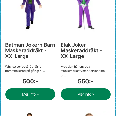
Batman Jokern Barn
Elak Joker
Maskeraddräkt -
Maskeraddräkt -
XX-Large
XX-Large
Why so serious? Det är ju
Med den här snygga
barnmaskerad på gång! Kl...
maskeradkostymen förvandlas
du...
500:-
550:-
Mer info »
Mer info »