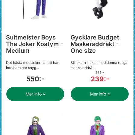
Suitmeister Boys
Gycklare Budget
The Joker Kostym -
Maskeraddräkt -
Medium
One size
Det bästa med Jokern är att han
Bli jokern i leken med denna roliga
inte bara har snyg...
maskeraddr&...
299:-
550:-
239:-
Mer info »
Mer info »