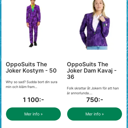
OppoSuits The
OppoSuits The
Joker Kostym - 50
Joker Dam Kavaj -
36
Why so sad? Sudda bort din sura
min och kläm fram...
Folk skrattar åt Jokern för att han
är annorlunda....
1 100:-
750:-
Mer info »
Mer info »