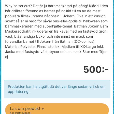
Why so serious? Det är ju barnmaskerad på gång! Klädd i den
här dräkten förvandlas barnet på nolltid till en av de mest
populära filmskurkarna någonsin – Jokern. Öva in ett kusligt
skratt så är ni redo för såväl bus-eller-godis till halloween som
barnmaskeraden med superhjälte-tema! Batman Jokern Barn
Maskeraddräkt inkluderar en lila kavaj med en fastsydd grön
väst, blåa randiga byxor och inte minst en mask som
förvandlar barnet till Jokern från Batman (DC-comics).
Material: Polyester Finns i storlek: Medium till XX-Large Inkl.
Jacka med fastsydd väst, byxor och en mask Skor medföljer
ej
500:-
Produkten kan ha utgått då det var länge sedan vi fick en
uppdatering.
Läs om produkt »
hos Partykungen