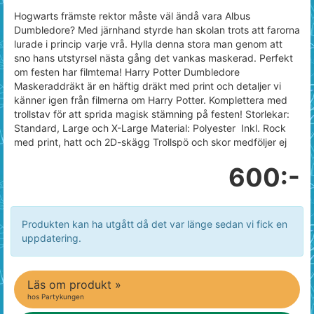
Hogwarts främste rektor måste väl ändå vara Albus
Dumbledore? Med järnhand styrde han skolan trots att farorna
lurade i princip varje vrå. Hylla denna stora man genom att
sno hans utstyrsel nästa gång det vankas maskerad. Perfekt
om festen har filmtema! Harry Potter Dumbledore
Maskeraddräkt är en häftig dräkt med print och detaljer vi
känner igen från filmerna om Harry Potter. Komplettera med
trollstav för att sprida magisk stämning på festen! Storlekar:
Standard, Large och X-Large Material: Polyester Inkl. Rock
med print, hatt och 2D-skägg Trollspö och skor medföljer ej
600:-
Produkten kan ha utgått då det var länge sedan vi fick en
uppdatering.
Läs om produkt »
hos Partykungen