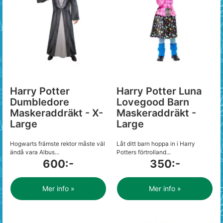
Harry Potter
Harry Potter Luna
Dumbledore
Lovegood Barn
Maskeraddräkt - X-
Maskeraddräkt -
Large
Large
Hogwarts främste rektor måste väl
Låt ditt barn hoppa in i Harry
ändå vara Albus...
Potters förtrolland...
600:-
350:-
Mer info »
Mer info »