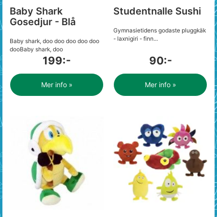
Baby Shark
Studentnalle Sushi
Gosedjur - Blå
Gymnasietidens godaste pluggkäk
- laxnigiri - finn...
Baby shark, doo doo doo doo doo
dooBaby shark, doo
199:-
90:-
Mer info »
Mer info »