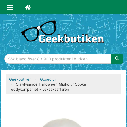
Sökfras
Geekbutiken
Gosedjur
Självlysande Halloween Mjukdjur Spöke -
Teddykompaniet - Leksaksaffären