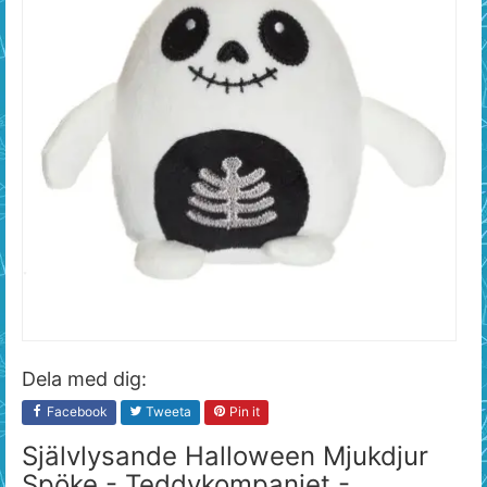
Dela med dig:
Facebook
Tweeta
Pin it
Självlysande Halloween Mjukdjur
Spöke - Teddykompaniet -