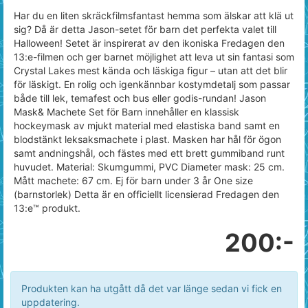
Har du en liten skräckfilmsfantast hemma som älskar att klä ut
sig? Då är detta Jason-setet för barn det perfekta valet till
Halloween! Setet är inspirerat av den ikoniska Fredagen den
13:e-filmen och ger barnet möjlighet att leva ut sin fantasi som
Crystal Lakes mest kända och läskiga figur – utan att det blir
för läskigt. En rolig och igenkännbar kostymdetalj som passar
både till lek, temafest och bus eller godis-rundan! Jason
Mask& Machete Set för Barn innehåller en klassisk
hockeymask av mjukt material med elastiska band samt en
blodstänkt leksaksmachete i plast. Masken har hål för ögon
samt andningshål, och fästes med ett brett gummiband runt
huvudet. Material: Skumgummi, PVC Diameter mask: 25 cm.
Mått machete: 67 cm. Ej för barn under 3 år One size
(barnstorlek) Detta är en officiellt licensierad Fredagen den
13:e™ produkt.
200:-
Produkten kan ha utgått då det var länge sedan vi fick en
uppdatering.