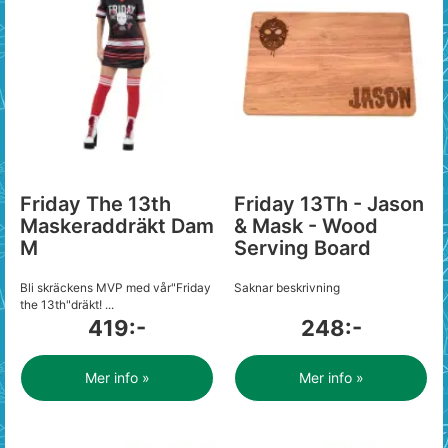
Friday The 13th
Friday 13Th - Jason
Maskeraddräkt Dam
& Mask - Wood
M
Serving Board
Bli skräckens MVP med vår"Friday
Saknar beskrivning
the 13th"dräkt! ...
419:-
248:-
Mer info »
Mer info »