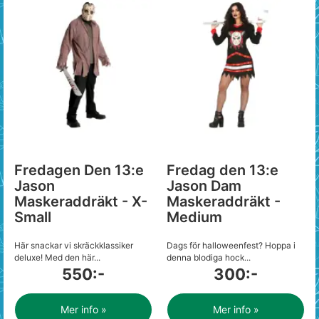
Fredagen Den 13:e
Fredag den 13:e
Jason
Jason Dam
Maskeraddräkt - X-
Maskeraddräkt -
Small
Medium
Här snackar vi skräckklassiker
Dags för halloweenfest? Hoppa i
deluxe! Med den här...
denna blodiga hock...
550:-
300:-
Mer info »
Mer info »