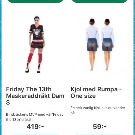
Friday The 13th
Kjol med Rumpa -
Maskeraddräkt Dam
One size
S
En helt vanlig kjol, tills du vänder
på
Bli skräckens MVP med vår"Friday
the 13th"dräkt! ...
419:-
59:-