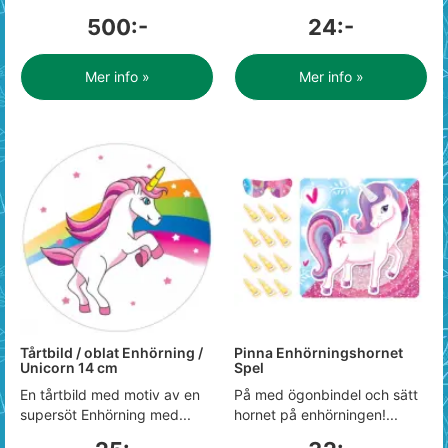
500:-
24:-
Mer info »
Mer info »
Tårtbild / oblat Enhörning /
Pinna Enhörningshornet
Unicorn 14 cm
Spel
En tårtbild med motiv av en
På med ögonbindel och sätt
supersöt Enhörning med...
hornet på enhörningen!...