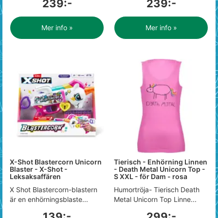
239:-
239:-
Mer info »
Mer info »
X-Shot Blastercorn Unicorn
Tierisch - Enhörning Linnen
Blaster - X-Shot -
- Death Metal Unicorn Top -
Leksaksaffären
S XXL - för Dam - rosa
X Shot Blastercorn-blastern
Humortröja- Tierisch Death
är en enhörningsblaste...
Metal Unicorn Top Linne...
139:-
299:-