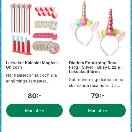
Leksaker Kalaskit Magical
Diadem Enhörning Rosa :
Unicorn
Färg - Silver - Busy Lizzie -
Leksaksaffären
När kalaset är slut och alla
Sött enhörningsdiadem med
enhörnings-fantaster...
skimrande rosa horn. Dia...
80:-
79:-
Mer info »
Mer info »