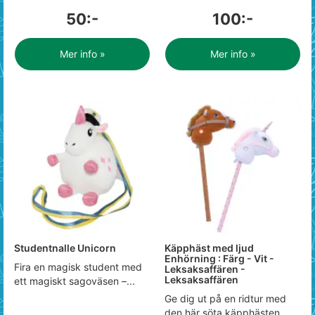
50:-
100:-
Mer info »
Mer info »
Studentnalle Unicorn
Käpphäst med ljud
Enhörning : Färg - Vit -
Fira en magisk student med
Leksaksaffären -
Leksaksaffären
ett magiskt sagoväsen –...
Ge dig ut på en ridtur med
den här söta käpphästen...