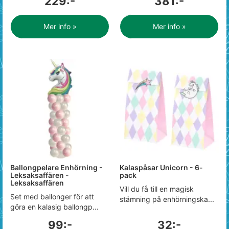
229:-
381:-
Mer info »
Mer info »
Ballongpelare Enhörning -
Kalaspåsar Unicorn - 6-
Leksaksaffären -
pack
Leksaksaffären
Vill du få till en magisk
Set med ballonger för att
stämning på enhörningska...
göra en kalasig ballongp...
99:-
32:-