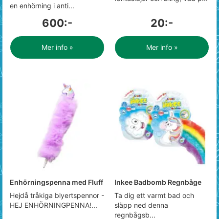
en enhörning i anti...
600:-
20:-
Mer info »
Mer info »
Enhörningspenna med Fluff
Inkee Badbomb Regnbåge
Hejdå tråkiga blyertspennor -
Ta dig ett varmt bad och
HEJ ENHÖRNINGPENNA!...
släpp ned denna
regnbågsb...