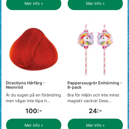
Mer info »
Mer info »
Directions Hårfärg -
Papperssugrör Enhörning -
Neonröd
8-pack
Är du sugen på en förändring
Bra för miljön och inte minst
men vågar inte löpa h...
magiskt vackra! Dess...
100:-
24:-
Mer info »
Mer info »