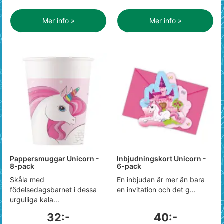
Mer info »
Mer info »
Pappersmuggar Unicorn -
Inbjudningskort Unicorn -
8-pack
6-pack
Skåla med
En inbjudan är mer än bara
födelsedagsbarnet i dessa
en invitation och det g...
urgulliga kala...
32:-
40:-