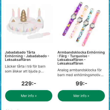
Jabadabado Tårta
Armbandsklocka Enhörning
Enhörning - Jabadabado -
: Färg - Turquoise -
Leksaksaffären
Leksaksaffären -
Leksaksaffären
Läcker tårta i trä för barn
Analog armbandsklocka för
som älskar att bjuda p...
barn med enhörningsmotiv...
229:-
99:-
Mer info »
Mer info »