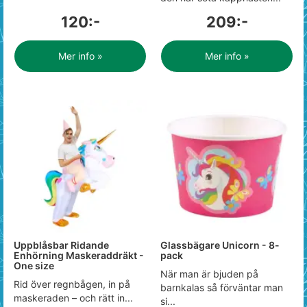
120:-
209:-
Mer info »
Mer info »
Uppblåsbar Ridande
Glassbägare Unicorn - 8-
Enhörning Maskeraddräkt -
pack
One size
När man är bjuden på
Rid över regnbågen, in på
barnkalas så förväntar man
maskeraden – och rätt in...
si...