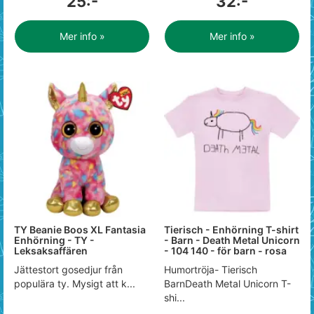
25:-
32:-
Mer info »
Mer info »
TY Beanie Boos XL Fantasia
Tierisch - Enhörning T-shirt
Enhörning - TY -
- Barn - Death Metal Unicorn
Leksaksaffären
- 104 140 - för barn - rosa
Jättestort gosedjur från
Humortröja- Tierisch
populära ty. Mysigt att k...
BarnDeath Metal Unicorn T-
shi...