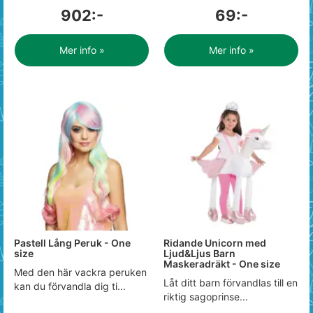
902:-
69:-
Mer info »
Mer info »
Pastell Lång Peruk - One
Ridande Unicorn med
size
Ljud&Ljus Barn
Maskeradräkt - One size
Med den här vackra peruken
Låt ditt barn förvandlas till en
kan du förvandla dig ti...
riktig sagoprinse...