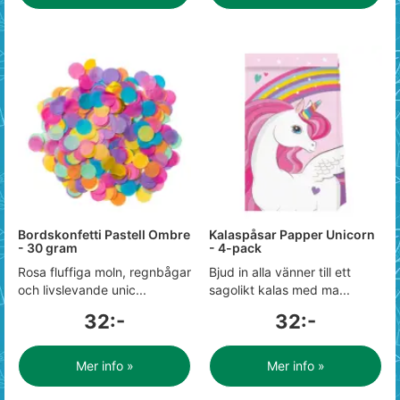
Bordskonfetti Pastell Ombre
Kalaspåsar Papper Unicorn
- 30 gram
- 4-pack
Rosa fluffiga moln, regnbågar
Bjud in alla vänner till ett
och livslevande unic...
sagolikt kalas med ma...
32:-
32:-
Mer info »
Mer info »