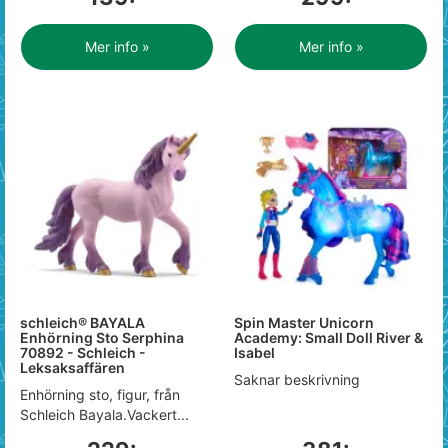
Mer info »
Mer info »
schleich® BAYALA
Spin Master Unicorn
Enhörning Sto Serphina
Academy: Small Doll River &
70892 - Schleich -
Isabel
Leksaksaffären
Saknar beskrivning
Enhörning sto, figur, från
Schleich Bayala.Vackert...