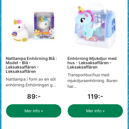
Nattlampa Enhörning Blå :
Enhörning Mjukdjur med
Model - Blå -
hus - Leksaksaffären -
Leksaksaffären -
Leksaksaffären
Leksaksaffären
Transportbur/hus med
Nattlampa i form av en söt
mjukdjursenhörning. Buren
enhörning.Enhörningen g...
har...
89:-
119:-
Mer info »
Mer info »