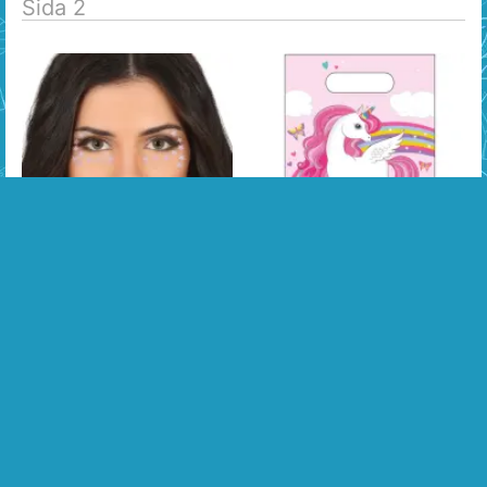
Sida 2
Ansiktssmycken Stjärnor
Enhörning Regnbåge
Partypåse Plast 6-pack
Shine bright som en
Låt alla barnen få en härlig
superstjärna! De här
påse fylld med godis...
gnistrand...
40:-
19:-
Mer info »
Mer info »