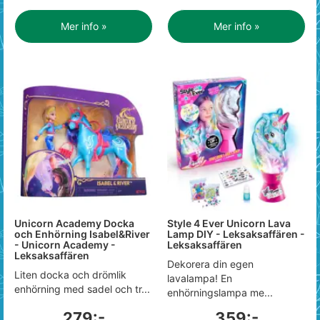
Mer info »
Mer info »
Unicorn Academy Docka
Style 4 Ever Unicorn Lava
och Enhörning Isabel&River
Lamp DIY - Leksaksaffären -
- Unicorn Academy -
Leksaksaffären
Leksaksaffären
Dekorera din egen
Liten docka och drömlik
lavalampa! En
enhörning med sadel och tr...
enhörningslampa me...
279:-
359:-