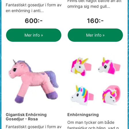
Finns det något bättre än att
Fantastiskt gosedjur i form av
omringa sig med gull...
en enhörning i anti...
600:-
160:-
Mer info »
Mer info »
Gigantisk Enhörning
Enhörningsring
Gosedjur - Rosa
Om man tycker om både
Fantastiskt gosedjur i form av
fantasidjur och bling, vad p...