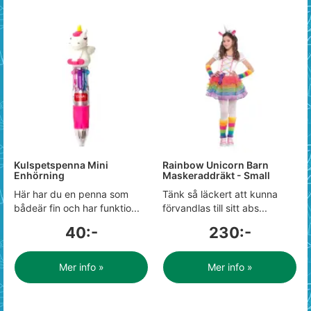
Kulspetspenna Mini
Rainbow Unicorn Barn
Enhörning
Maskeraddräkt - Small
Här har du en penna som
Tänk så läckert att kunna
bådeär fin och har funktio...
förvandlas till sitt abs...
40:-
230:-
Mer info »
Mer info »