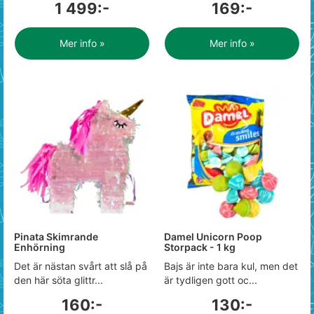
1 499:-
169:-
Mer info »
Mer info »
Pinata Skimrande
Damel Unicorn Poop
Enhörning
Storpack - 1 kg
Det är nästan svårt att slå på
Bajs är inte bara kul, men det
den här söta glittr...
är tydligen gott oc...
160:-
130:-